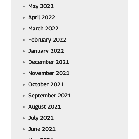
May 2022
April 2022
March 2022
February 2022
January 2022
December 2021
November 2021
October 2021
September 2021
August 2021
July 2021
June 2021