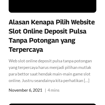
Alasan Kenapa Pilih Website
Slot Online Deposit Pulsa
Tanpa Potongan yang
Terpercaya
Web slot online deposit pulsa tanpa potongan
yang terpercaya harus menjadi pilihan mutlak
para bettor saat hendak main-main game slot
online. Justru seandainya kita perhatikan […]
Posted
November 6, 2021
4 mins
on