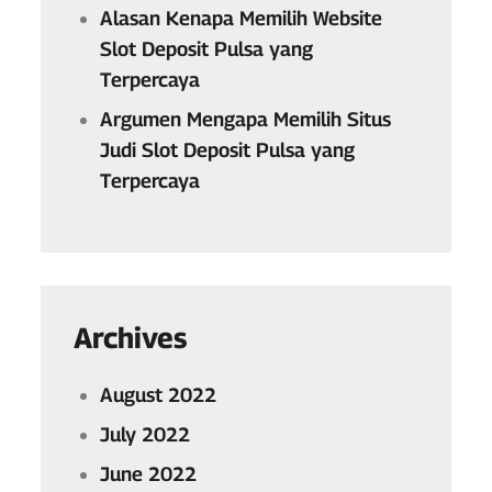
Alasan Kenapa Memilih Website
Slot Deposit Pulsa yang
Terpercaya
Argumen Mengapa Memilih Situs
Judi Slot Deposit Pulsa yang
Terpercaya
Archives
August 2022
July 2022
June 2022