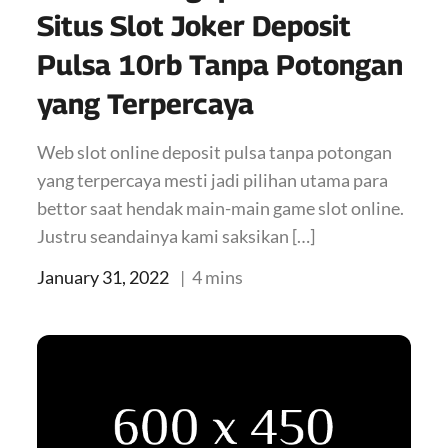
Situs Slot Joker Deposit
Pulsa 10rb Tanpa Potongan
yang Terpercaya
Web slot online deposit pulsa tanpa potongan
yang terpercaya mesti jadi pilihan utama para
bettor saat hendak main-main game slot online.
Justru seandainya kami saksikan […]
Posted
January 31, 2022
4 mins
on