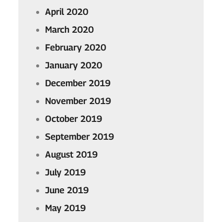
April 2020
March 2020
February 2020
January 2020
December 2019
November 2019
October 2019
September 2019
August 2019
July 2019
June 2019
May 2019