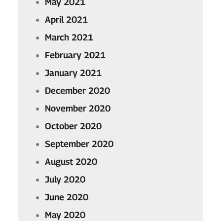
May 2021
April 2021
March 2021
February 2021
January 2021
December 2020
November 2020
October 2020
September 2020
August 2020
July 2020
June 2020
May 2020