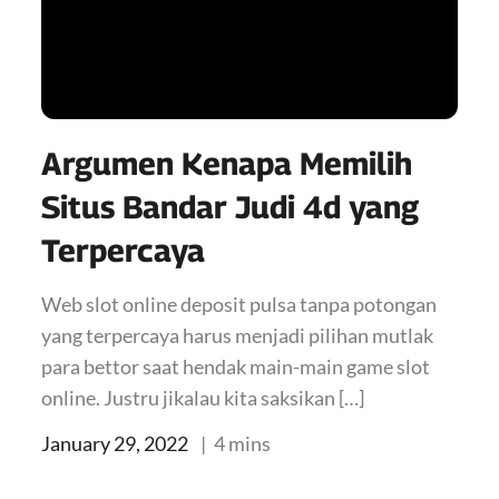
Argumen Kenapa Memilih
Situs Bandar Judi 4d yang
Terpercaya
Web slot online deposit pulsa tanpa potongan
yang terpercaya harus menjadi pilihan mutlak
para bettor saat hendak main-main game slot
online. Justru jikalau kita saksikan […]
Posted
January 29, 2022
4 mins
on