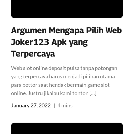
Argumen Mengapa Pilih Web
Joker123 Apk yang
Terpercaya
Web slot online deposit pulsa tanpa potongan
yang terpercaya harus menjadi pilihan utama
para bettor saat hendak bermain game slot
online. Justru jikalau kami tonton […]
Posted
January 27, 2022
4 mins
on