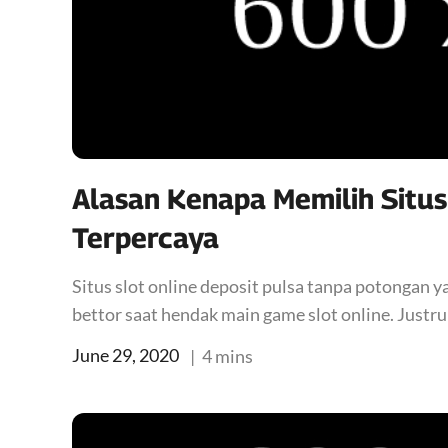
Alasan Kenapa Memilih Situs
Terpercaya
Situs slot online deposit pulsa tanpa potongan y
bettor saat hendak main game slot online. Justru 
Posted
June 29, 2020
4 mins
on