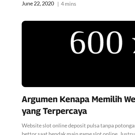
Posted
June 22, 2020
4 mins
on
Argumen Kenapa Memilih Web
yang Terpercaya
Website slot online deposit pulsa tanpa potonga
bettor saat hendak main game slot online. Justru