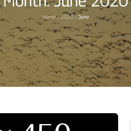
Month:
June 2020
Home
2020
June