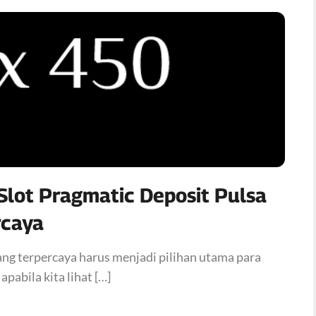
Slot Pragmatic Deposit Pulsa
rcaya
yang terpercaya harus menjadi pilihan utama para
pabila kita lihat […]