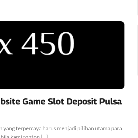
site Game Slot Deposit Pulsa
n yang terpercaya harus menjadi pilihan utama para
 bila kami tonton […]