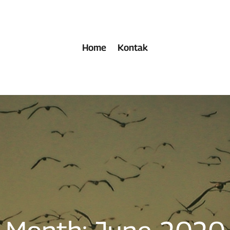
Home
Kontak