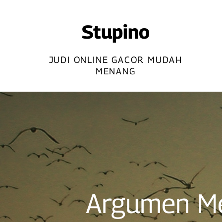
Skip
to
Stupino
content
JUDI ONLINE GACOR MUDAH
MENANG
Argumen Me