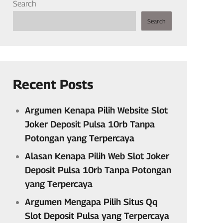
Search
Search
Recent Posts
Argumen Kenapa Pilih Website Slot
Joker Deposit Pulsa 10rb Tanpa
Potongan yang Terpercaya
Alasan Kenapa Pilih Web Slot Joker
Deposit Pulsa 10rb Tanpa Potongan
yang Terpercaya
Argumen Mengapa Pilih Situs Qq
Slot Deposit Pulsa yang Terpercaya