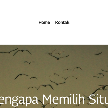
Home
Kontak
ngapa Memilih Sit