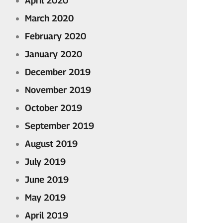
April 2020
March 2020
February 2020
January 2020
December 2019
November 2019
October 2019
September 2019
August 2019
July 2019
June 2019
May 2019
April 2019