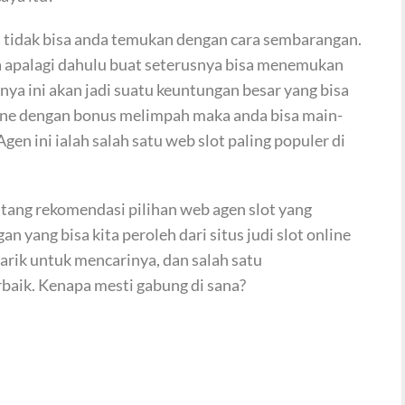
i tidak bisa anda temukan dengan cara sembarangan.
a apalagi dahulu buat seterusnya bisa menemukan
ya ini akan jadi suatu keuntungan besar yang bisa
nline dengan bonus melimpah maka anda bisa main-
gen ini ialah salah satu web slot paling populer di
tang rekomendasi pilihan web agen slot yang
 yang bisa kita peroleh dari situs judi slot online
arik untuk mencarinya, dan salah satu
baik. Kenapa mesti gabung di sana?