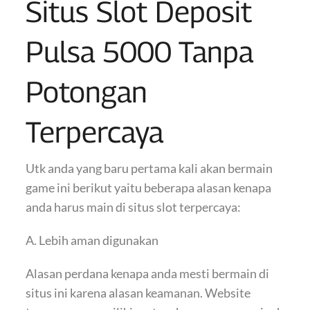
Situs Slot Deposit
Pulsa 5000 Tanpa
Potongan
Terpercaya
Utk anda yang baru pertama kali akan bermain
game ini berikut yaitu beberapa alasan kenapa
anda harus main di situs slot terpercaya:
A. Lebih aman digunakan
Alasan perdana kenapa anda mesti bermain di
situs ini karena alasan keamanan. Website