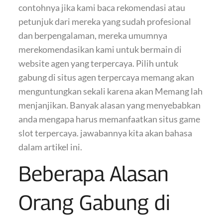
contohnya jika kami baca rekomendasi atau
petunjuk dari mereka yang sudah profesional
dan berpengalaman, mereka umumnya
merekomendasikan kami untuk bermain di
website agen yang terpercaya. Pilih untuk
gabung di situs agen terpercaya memang akan
menguntungkan sekali karena akan Memang lah
menjanjikan. Banyak alasan yang menyebabkan
anda mengapa harus memanfaatkan situs game
slot terpercaya. jawabannya kita akan bahasa
dalam artikel ini.
Beberapa Alasan
Orang Gabung di