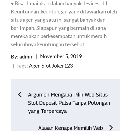
• Bisa dimainkan dalam banyak devices, dll
Keuntungan-keuntungan yang ditawarkan oleh
situs agen yang satu ini sangat banyak dan
berlimpah. Siapapun yang bermain di sana
mereka akan berkesempatan untuk meraih
seluruhnya keuntungan tersebut.
Posted
November 5, 2019
By:
admin
on
Tags:
Agen Slot Joker123
Post
Argumen Mengapa Pilih Web Situs
Slot Deposit Pulsa Tanpa Potongan
navigation
yang Terpercaya
Alasan Kenapa Memilih Web