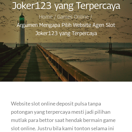
Joker123 yang Terpercaya
Home
Games Online
Argumen Mengapa Pilih Website Agen Slot
Joker123 yang Terpercaya
Website slot online deposit pulsa tanpa
potongan yang terpercaya mesti jadi pilihan
mutlak para bettor saat hendak bermain game
slot online. Justru bila kami tonton selama ini