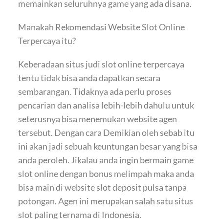
memainkan seluruhnya game yang ada disana.
Manakah Rekomendasi Website Slot Online
Terpercaya itu?
Keberadaan situs judi slot online terpercaya
tentu tidak bisa anda dapatkan secara
sembarangan. Tidaknya ada perlu proses
pencarian dan analisa lebih-lebih dahulu untuk
seterusnya bisa menemukan website agen
tersebut. Dengan cara Demikian oleh sebab itu
ini akan jadi sebuah keuntungan besar yang bisa
anda peroleh. Jikalau anda ingin bermain game
slot online dengan bonus melimpah maka anda
bisa main di website slot deposit pulsa tanpa
potongan. Agen ini merupakan salah satu situs
slot paling ternama di Indonesia.