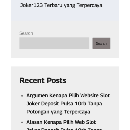
Joker123 Terbaru yang Terpercaya
Search
Search
Recent Posts
Argumen Kenapa Pilih Website Slot
Joker Deposit Pulsa 10rb Tanpa
Potongan yang Terpercaya
Alasan Kenapa Pilih Web Slot