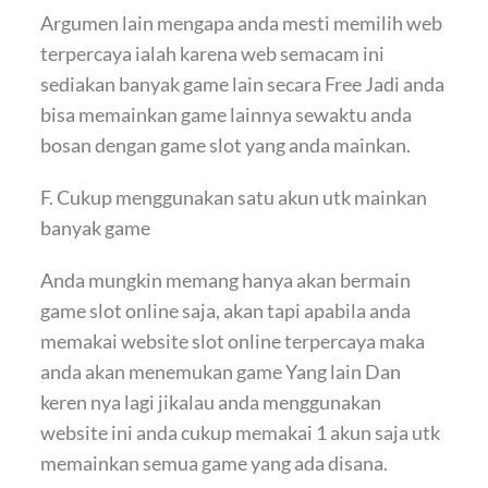
Argumen lain mengapa anda mesti memilih web
terpercaya ialah karena web semacam ini
sediakan banyak game lain secara Free Jadi anda
bisa memainkan game lainnya sewaktu anda
bosan dengan game slot yang anda mainkan.
F. Cukup menggunakan satu akun utk mainkan
banyak game
Anda mungkin memang hanya akan bermain
game slot online saja, akan tapi apabila anda
memakai website slot online terpercaya maka
anda akan menemukan game Yang lain Dan
keren nya lagi jikalau anda menggunakan
website ini anda cukup memakai 1 akun saja utk
memainkan semua game yang ada disana.