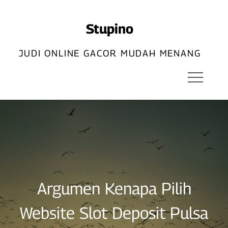
Skip
to
Stupino
content
JUDI ONLINE GACOR MUDAH MENANG
Argumen Kenapa Pilih
Website Slot Deposit Pulsa