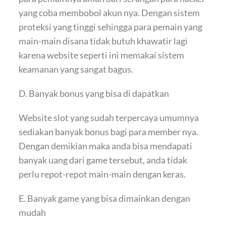
yang coba membobol akun nya. Dengan sistem
proteksi yang tinggi sehingga para pemain yang
main-main disana tidak butuh khawatir lagi
karena website seperti ini memakai sistem
keamanan yang sangat bagus.
D. Banyak bonus yang bisa di dapatkan
Website slot yang sudah terpercaya umumnya
sediakan banyak bonus bagi para member nya.
Dengan demikian maka anda bisa mendapati
banyak uang dari game tersebut, anda tidak
perlu repot-repot main-main dengan keras.
E. Banyak game yang bisa dimainkan dengan
mudah