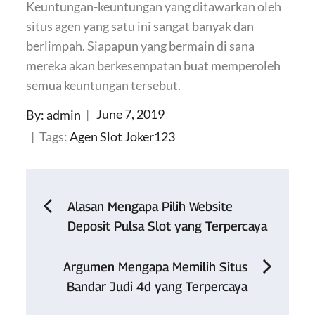
Keuntungan-keuntungan yang ditawarkan oleh
situs agen yang satu ini sangat banyak dan
berlimpah. Siapapun yang bermain di sana
mereka akan berkesempatan buat memperoleh
semua keuntungan tersebut.
Posted
June 7, 2019
By:
admin
on
Tags:
Agen Slot Joker123
Post
Alasan Mengapa Pilih Website
Deposit Pulsa Slot yang Terpercaya
navigation
Argumen Mengapa Memilih Situs
Bandar Judi 4d yang Terpercaya