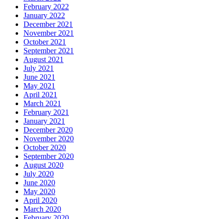
February 2022
January 2022
December 2021
November 2021
October 2021
September 2021
August 2021
July 2021
June 2021
May 2021
April 2021
March 2021
February 2021
January 2021
December 2020
November 2020
October 2020
September 2020
August 2020
July 2020
June 2020
May 2020
April 2020
March 2020
February 2020