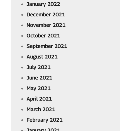
January 2022
December 2021
November 2021
October 2021
September 2021
August 2021
July 2021
June 2021
May 2021
April 2021
March 2021
February 2021
January 2021