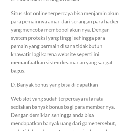
Situs slot online terpercaya bisa menjamin akun
para pemainnya aman dari serangan para hacker
yang mencoba membobol akun nya. Dengan
system proteksi yang tinggi sehingga para
pemain yang bermain disana tidak butuh
khawatir lagi karena website seperti ini
memanfaatkan sistem keamanan yang sangat
bagus.
D. Banyak bonus yang bisa di dapatkan
Web slot yang sudah terpercaya rata rata
sediakan banyak bonus bagi para member nya.
Dengan demikian sehingga anda bisa
mendapatkan banyak uang dari game tersebut,