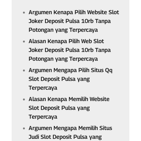
Argumen Kenapa Pilih Website Slot
Joker Deposit Pulsa 10rb Tanpa
Potongan yang Terpercaya
Alasan Kenapa Pilih Web Slot
Joker Deposit Pulsa 10rb Tanpa
Potongan yang Terpercaya
Argumen Mengapa Pilih Situs Qq
Slot Deposit Pulsa yang
Terpercaya
Alasan Kenapa Memilih Website
Slot Deposit Pulsa yang
Terpercaya
Argumen Mengapa Memilih Situs
Judi Slot Deposit Pulsa yang