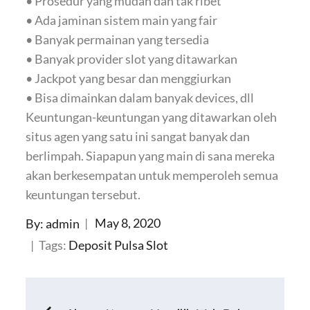
• Prosedur yang mudah dan tak ribet
• Ada jaminan sistem main yang fair
• Banyak permainan yang tersedia
• Banyak provider slot yang ditawarkan
• Jackpot yang besar dan menggiurkan
• Bisa dimainkan dalam banyak devices, dll
Keuntungan-keuntungan yang ditawarkan oleh
situs agen yang satu ini sangat banyak dan
berlimpah. Siapapun yang main di sana mereka
akan berkesempatan untuk memperoleh semua
keuntungan tersebut.
Posted
May 8, 2020
By:
admin
on
Tags:
Deposit Pulsa Slot