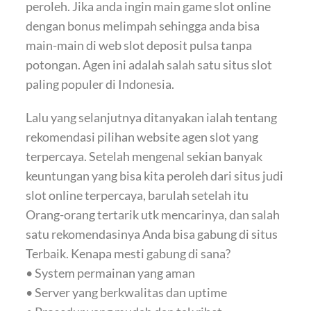
peroleh. Jika anda ingin main game slot online
dengan bonus melimpah sehingga anda bisa
main-main di web slot deposit pulsa tanpa
potongan. Agen ini adalah salah satu situs slot
paling populer di Indonesia.
Lalu yang selanjutnya ditanyakan ialah tentang
rekomendasi pilihan website agen slot yang
terpercaya. Setelah mengenal sekian banyak
keuntungan yang bisa kita peroleh dari situs judi
slot online terpercaya, barulah setelah itu
Orang-orang tertarik utk mencarinya, dan salah
satu rekomendasinya Anda bisa gabung di situs
Terbaik. Kenapa mesti gabung di sana?
• System permainan yang aman
• Server yang berkwalitas dan uptime