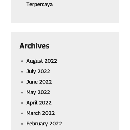
Terpercaya
Archives
August 2022
July 2022
June 2022
May 2022
April 2022
March 2022
February 2022