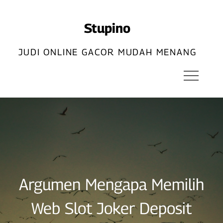
Skip
to
Stupino
content
JUDI ONLINE GACOR MUDAH MENANG
Argumen Mengapa Memilih
Web Slot Joker Deposit