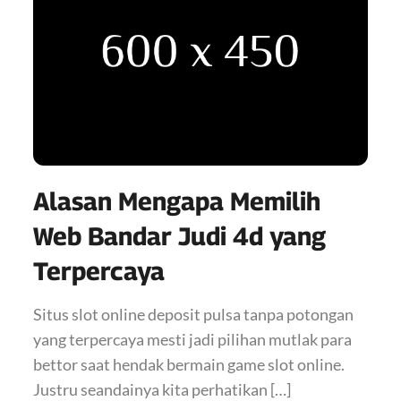
Alasan Mengapa Memilih
Web Bandar Judi 4d yang
Terpercaya
Situs slot online deposit pulsa tanpa potongan
yang terpercaya mesti jadi pilihan mutlak para
bettor saat hendak bermain game slot online.
Justru seandainya kita perhatikan […]