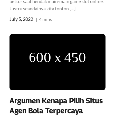
bettor saat hendak main-main game slot online.
Justru seandainya kita tonton […]
Posted
July 5, 2022
4 mins
on
Argumen Kenapa Pilih Situs
Agen Bola Terpercaya