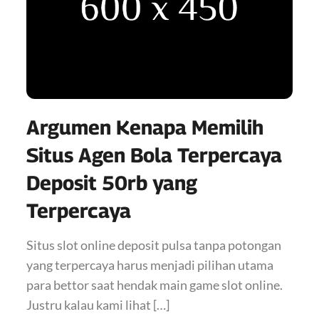
Argumen Kenapa Memilih
Situs Agen Bola Terpercaya
Deposit 50rb yang
Terpercaya
Situs slot online deposit pulsa tanpa potongan
yang terpercaya harus menjadi pilihan utama
para bettor saat hendak main game slot online.
Justru kalau kami lihat […]