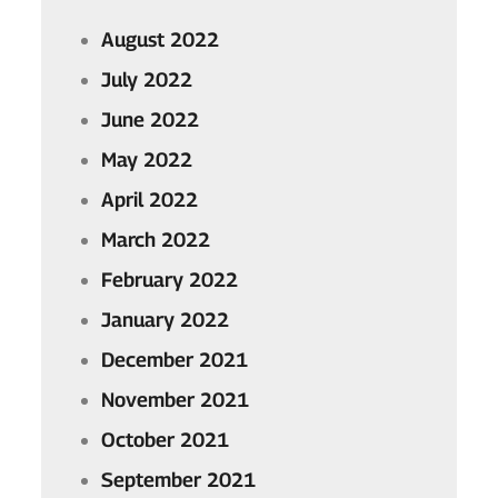
August 2022
July 2022
June 2022
May 2022
April 2022
March 2022
February 2022
January 2022
December 2021
November 2021
October 2021
September 2021