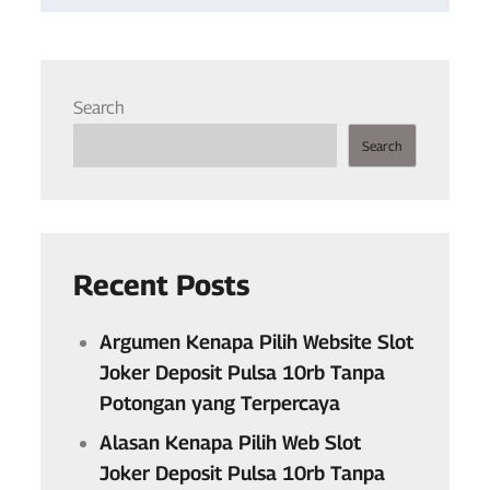
navigation
Search
Search
Recent Posts
Argumen Kenapa Pilih Website Slot
Joker Deposit Pulsa 10rb Tanpa
Potongan yang Terpercaya
Alasan Kenapa Pilih Web Slot
Joker Deposit Pulsa 10rb Tanpa