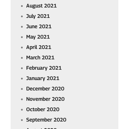
August 2021
July 2021
June 2021
May 2021
April 2021
March 2021
February 2021
January 2021
December 2020
November 2020
October 2020
September 2020