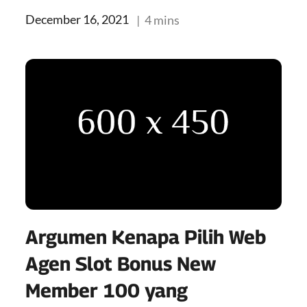
Posted
December 16, 2021
4 mins
on
Argumen Kenapa Pilih Web
Agen Slot Bonus New
Member 100 yang