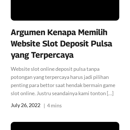
Argumen Kenapa Memilih
Website Slot Deposit Pulsa
yang Terpercaya
Website slot online deposit pulsa tanpa
potongan yang terpercaya harus jadi pilihan
penting para bettor saat hendak bermain game
slot online. Justru seandainya kami tonton […]
Posted
July 26, 2022
4 mins
on