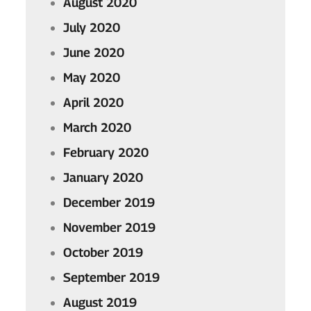
August 2020
July 2020
June 2020
May 2020
April 2020
March 2020
February 2020
January 2020
December 2019
November 2019
October 2019
September 2019
August 2019