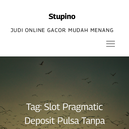
Skip
to
Stupino
content
JUDI ONLINE GACOR MUDAH MENANG
Tag:
Slot Pragmatic
Deposit Pulsa Tanpa