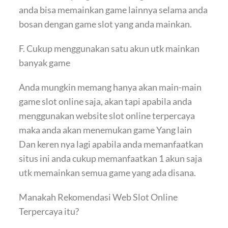
anda bisa memainkan game lainnya selama anda
bosan dengan game slot yang anda mainkan.
F. Cukup menggunakan satu akun utk mainkan
banyak game
Anda mungkin memang hanya akan main-main
game slot online saja, akan tapi apabila anda
menggunakan website slot online terpercaya
maka anda akan menemukan game Yang lain
Dan keren nya lagi apabila anda memanfaatkan
situs ini anda cukup memanfaatkan 1 akun saja
utk memainkan semua game yang ada disana.
Manakah Rekomendasi Web Slot Online
Terpercaya itu?