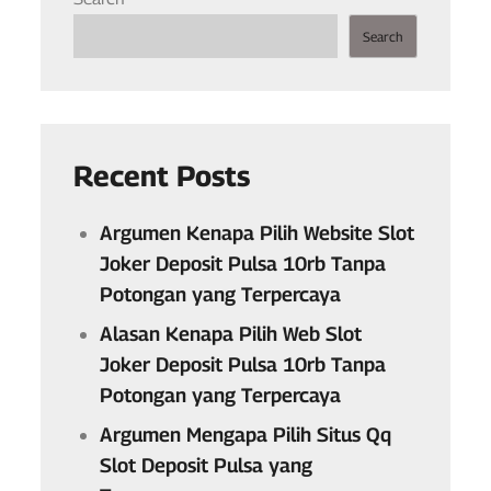
Search
Recent Posts
Argumen Kenapa Pilih Website Slot
Joker Deposit Pulsa 10rb Tanpa
Potongan yang Terpercaya
Alasan Kenapa Pilih Web Slot
Joker Deposit Pulsa 10rb Tanpa
Potongan yang Terpercaya
Argumen Mengapa Pilih Situs Qq
Slot Deposit Pulsa yang