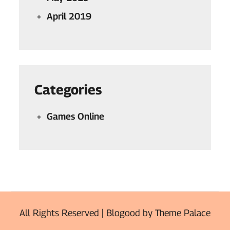
April 2019
Categories
Games Online
All Rights Reserved | Blogood by
Theme Palace