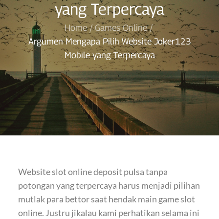
yang Terpercaya
Home
Games Online
Argumen Mengapa Pilih Website Joker123
Mobile yang Terpercaya
Website slot online deposit pulsa tanpa
potongan yang terpercaya harus menjadi pilihan
mutlak para bettor saat hendak main game slot
online. Justru jikalau kami perhatikan selama ini