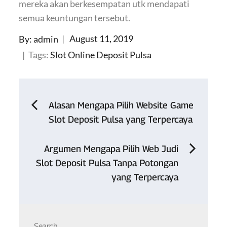
mereka akan berkesempatan utk mendapati
semua keuntungan tersebut.
Posted
August 11, 2019
By:
admin
on
Tags:
Slot Online Deposit Pulsa
Post
Alasan Mengapa Pilih Website Game
Slot Deposit Pulsa yang Terpercaya
navigation
Argumen Mengapa Pilih Web Judi
Slot Deposit Pulsa Tanpa Potongan
yang Terpercaya
Search