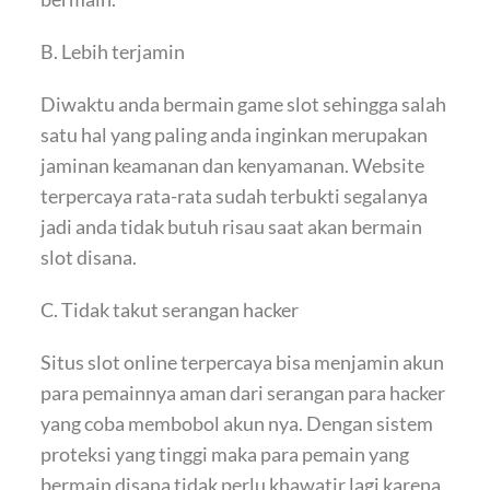
B. Lebih terjamin
Diwaktu anda bermain game slot sehingga salah
satu hal yang paling anda inginkan merupakan
jaminan keamanan dan kenyamanan. Website
terpercaya rata-rata sudah terbukti segalanya
jadi anda tidak butuh risau saat akan bermain
slot disana.
C. Tidak takut serangan hacker
Situs slot online terpercaya bisa menjamin akun
para pemainnya aman dari serangan para hacker
yang coba membobol akun nya. Dengan sistem
proteksi yang tinggi maka para pemain yang
bermain disana tidak perlu khawatir lagi karena