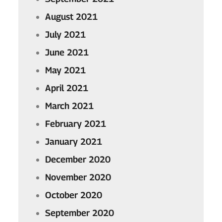
August 2021
July 2021
June 2021
May 2021
April 2021
March 2021
February 2021
January 2021
December 2020
November 2020
October 2020
September 2020