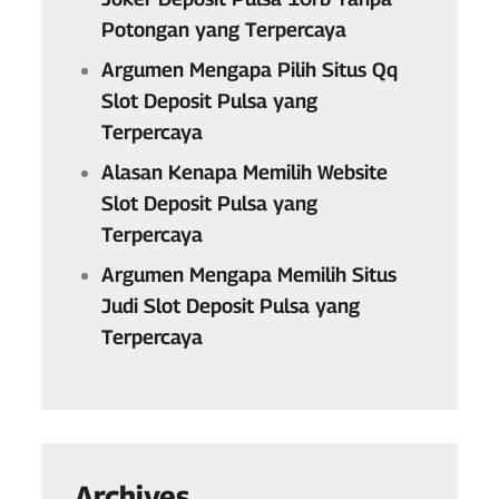
Potongan yang Terpercaya
Argumen Mengapa Pilih Situs Qq
Slot Deposit Pulsa yang
Terpercaya
Alasan Kenapa Memilih Website
Slot Deposit Pulsa yang
Terpercaya
Argumen Mengapa Memilih Situs
Judi Slot Deposit Pulsa yang
Terpercaya
Archives