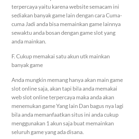
terpercaya yaitu karena website semacam ini
sediakan banyak game lain dengan cara Cuma-
cuma Jadi anda bisa memainkan game lainnya
sewaktu anda bosan dengan game slot yang
anda mainkan.
F. Cukup memakai satu akun utk mainkan
banyak game
Anda mungkin memang hanya akan main game
slot online saja, akan tapi bila anda memakai
web slot online terpercaya maka anda akan
menemukan game Yang lain Dan bagus nya lagi
bila anda memanfaatkan situs ini anda cukup
menggunakan 1 akun saja buat memainkan
seluruh game yang ada disana.