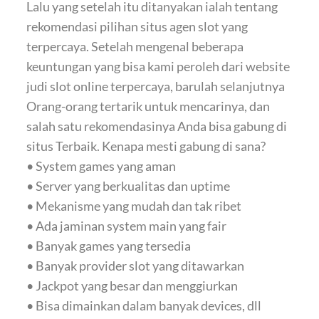
Lalu yang setelah itu ditanyakan ialah tentang
rekomendasi pilihan situs agen slot yang
terpercaya. Setelah mengenal beberapa
keuntungan yang bisa kami peroleh dari website
judi slot online terpercaya, barulah selanjutnya
Orang-orang tertarik untuk mencarinya, dan
salah satu rekomendasinya Anda bisa gabung di
situs Terbaik. Kenapa mesti gabung di sana?
• System games yang aman
• Server yang berkualitas dan uptime
• Mekanisme yang mudah dan tak ribet
• Ada jaminan system main yang fair
• Banyak games yang tersedia
• Banyak provider slot yang ditawarkan
• Jackpot yang besar dan menggiurkan
• Bisa dimainkan dalam banyak devices, dll