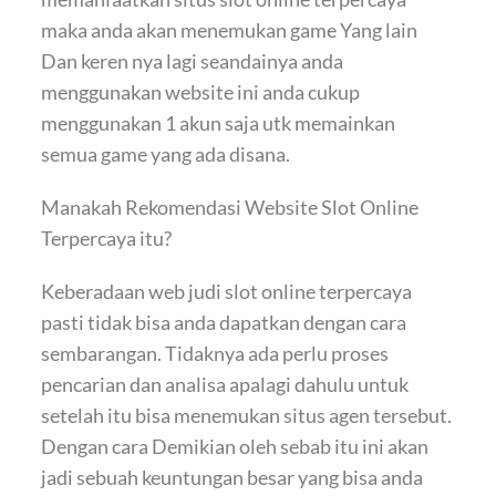
maka anda akan menemukan game Yang lain
Dan keren nya lagi seandainya anda
menggunakan website ini anda cukup
menggunakan 1 akun saja utk memainkan
semua game yang ada disana.
Manakah Rekomendasi Website Slot Online
Terpercaya itu?
Keberadaan web judi slot online terpercaya
pasti tidak bisa anda dapatkan dengan cara
sembarangan. Tidaknya ada perlu proses
pencarian dan analisa apalagi dahulu untuk
setelah itu bisa menemukan situs agen tersebut.
Dengan cara Demikian oleh sebab itu ini akan
jadi sebuah keuntungan besar yang bisa anda