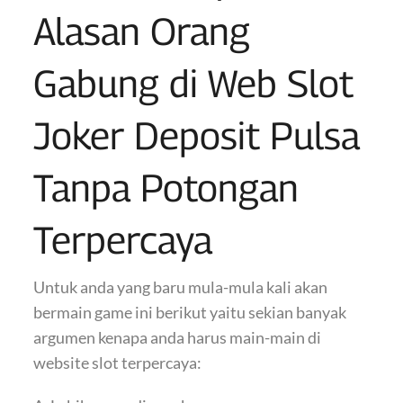
Alasan Orang
Gabung di Web Slot
Joker Deposit Pulsa
Tanpa Potongan
Terpercaya
Untuk anda yang baru mula-mula kali akan
bermain game ini berikut yaitu sekian banyak
argumen kenapa anda harus main-main di
website slot terpercaya: