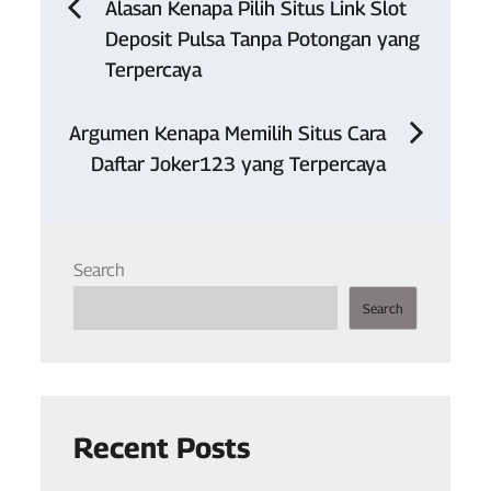
Post
Alasan Kenapa Pilih Situs Link Slot
Deposit Pulsa Tanpa Potongan yang
navigation
Terpercaya
Argumen Kenapa Memilih Situs Cara
Daftar Joker123 yang Terpercaya
Search
Search
Recent Posts