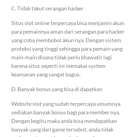
C. Tidak takut serangan hacker
Situs slot online terpercaya bisa menjamin akun
para pemainnya aman dari serangan para hacker
yang coba membobol akun nya. Dengan sistem
proteksi yang tinggi sehingga para pemain yang
main-main disana tidak perlu khawatir lagi
karena situs seperti ini memakai system
keamanan yang sangat bagus.
D. Banyak bonus yang bisa di dapatkan
Website slot yang sudah terpercaya umumnya
sediakan banyak bonus bagi para member nya.
Dengan begitu maka anda bisa mendapatkan
banyak uang dari game tersebut, anda tidak