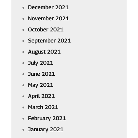
December 2021
November 2021
October 2021
September 2021
August 2021
July 2021
June 2021
May 2021
April 2021
March 2021
February 2021
January 2021