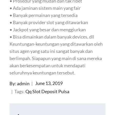
• Prosedur yang mudah dan tak ribet
• Ada jaminan sistem main yang fair
• Banyak permainan yang tersedia
• Banyak provider slot yang ditawarkan
• Jackpot yang besar dan menggiurkan
• Bisa dimainkan dalam banyak devices, dll
Keuntungan-keuntungan yang ditawarkan oleh
situs agen yang satu ini sangat banyak dan
berlimpah. Siapapun yang main di sana mereka
akan berkesempatan untuk mendapati
seluruhnya keuntungan tersebut.
Posted
June 13, 2019
By:
admin
on
Tags:
Qq Slot Deposit Pulsa