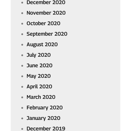
December 2020
November 2020
October 2020
September 2020
August 2020
July 2020
June 2020
May 2020
April 2020
March 2020
February 2020
January 2020
December 2019