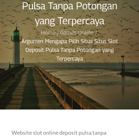
Pulsa Tanpa Potongan
yang Terpercaya
Home
Games Online
Argumen Mengapa Pilih Situs Situs Slot
Deposit Pulsa Tanpa Potongan yang
Terpercaya
Website slot online deposit pulsa tanpa