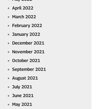
April 2022
March 2022
February 2022
January 2022
December 2021
November 2021
October 2021
September 2021
August 2021
July 2021
June 2021
May 2021