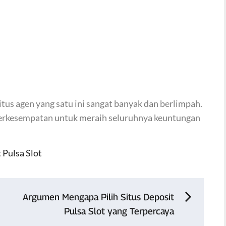
us agen yang satu ini sangat banyak dan berlimpah.
berkesempatan untuk meraih seluruhnya keuntungan
 Pulsa Slot
Argumen Mengapa Pilih Situs Deposit
Pulsa Slot yang Terpercaya