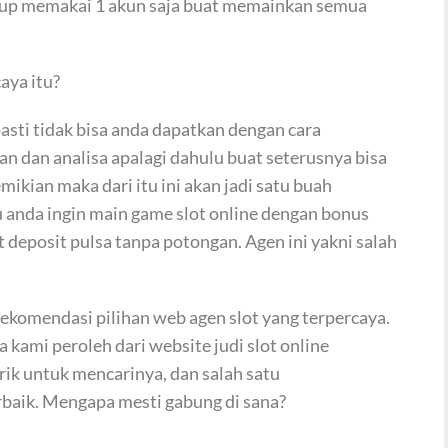
ukup memakai 1 akun saja buat memainkan semua
aya itu?
asti tidak bisa anda dapatkan dengan cara
n dan analisa apalagi dahulu buat seterusnya bisa
kian maka dari itu ini akan jadi satu buah
u anda ingin main game slot online dengan bonus
 deposit pulsa tanpa potongan. Agen ini yakni salah
rekomendasi pilihan web agen slot yang terpercaya.
kami peroleh dari website judi slot online
rik untuk mencarinya, dan salah satu
baik. Mengapa mesti gabung di sana?