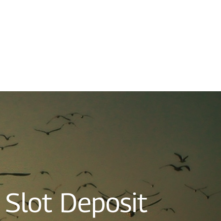
Slot Deposit