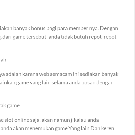
diakan banyak bonus bagi para member nya. Dengan
dari game tersebut, anda tidak butuh repot-repot
dah
caya adalah karena web semacam ini sediakan banyak
mainkan game yang lain selama anda bosan dengan
yak game
slot online saja, akan namun jikalau anda
a anda akan menemukan game Yang lain Dan keren