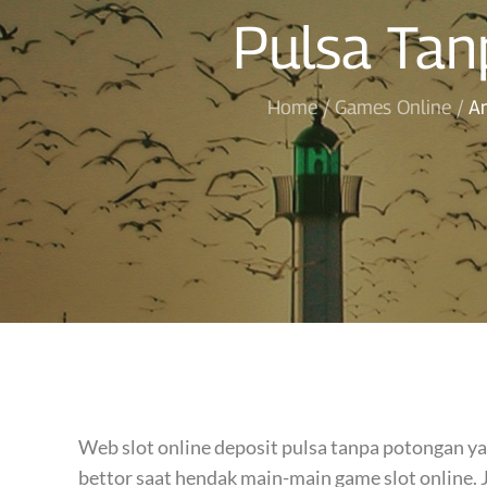
Pulsa Tan
Home
Games Online
Ar
Web slot online deposit pulsa tanpa potongan ya
bettor saat hendak main-main game slot online. Ju