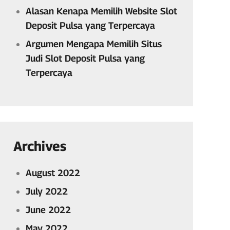
Alasan Kenapa Memilih Website Slot
Deposit Pulsa yang Terpercaya
Argumen Mengapa Memilih Situs
Judi Slot Deposit Pulsa yang
Terpercaya
Archives
August 2022
July 2022
June 2022
May 2022