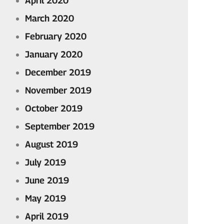
April 2020
March 2020
February 2020
January 2020
December 2019
November 2019
October 2019
September 2019
August 2019
July 2019
June 2019
May 2019
April 2019