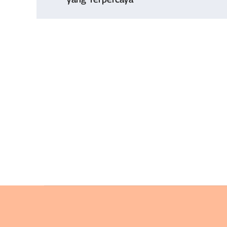
navigation