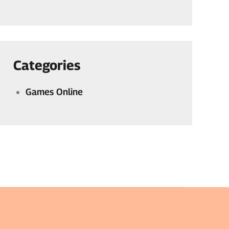
Categories
Games Online