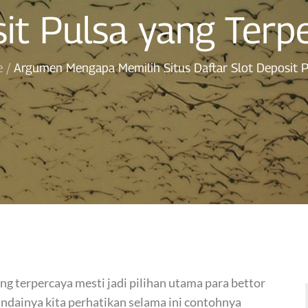
it Pulsa yang Terp
e
Argumen Mengapa Memilih Situs Daftar Slot Deposit P
ng terpercaya mesti jadi pilihan utama para bettor
andainya kita perhatikan selama ini contohnya