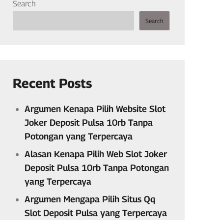
Search
Search
Recent Posts
Argumen Kenapa Pilih Website Slot
Joker Deposit Pulsa 10rb Tanpa
Potongan yang Terpercaya
Alasan Kenapa Pilih Web Slot Joker
Deposit Pulsa 10rb Tanpa Potongan
yang Terpercaya
Argumen Mengapa Pilih Situs Qq
Slot Deposit Pulsa yang Terpercaya