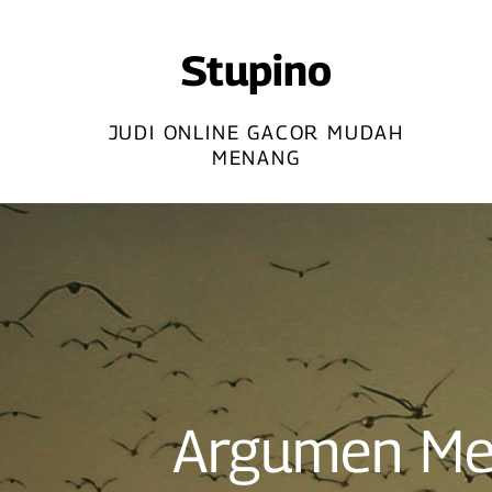
Skip
to
Stupino
content
JUDI ONLINE GACOR MUDAH
MENANG
Argumen Men