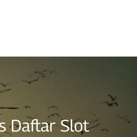
 Daftar Slot