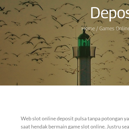
Depos
Home
Games Onlin
Web slot online deposit pulsa tanpa potongan ya
saat hendak bermain game slot online. Justru se