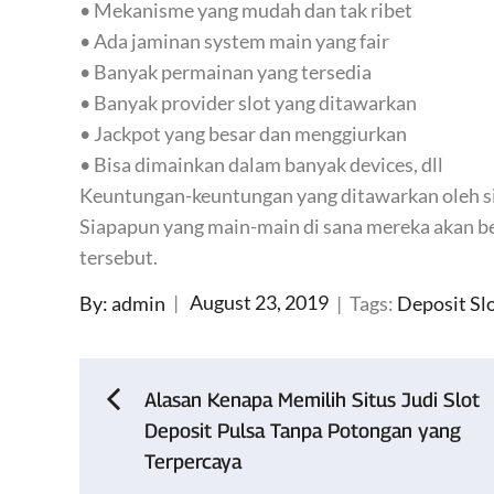
• Mekanisme yang mudah dan tak ribet
• Ada jaminan system main yang fair
• Banyak permainan yang tersedia
• Banyak provider slot yang ditawarkan
• Jackpot yang besar dan menggiurkan
• Bisa dimainkan dalam banyak devices, dll
Keuntungan-keuntungan yang ditawarkan oleh sit
Siapapun yang main-main di sana mereka akan 
tersebut.
Posted
August 23, 2019
By:
admin
Tags:
Deposit Slo
on
Post
Alasan Kenapa Memilih Situs Judi Slot
Deposit Pulsa Tanpa Potongan yang
Terpercaya
navigation