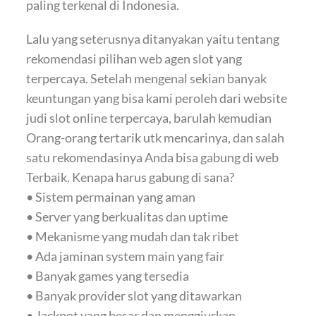
paling terkenal di Indonesia.
Lalu yang seterusnya ditanyakan yaitu tentang
rekomendasi pilihan web agen slot yang
terpercaya. Setelah mengenal sekian banyak
keuntungan yang bisa kami peroleh dari website
judi slot online terpercaya, barulah kemudian
Orang-orang tertarik utk mencarinya, dan salah
satu rekomendasinya Anda bisa gabung di web
Terbaik. Kenapa harus gabung di sana?
• Sistem permainan yang aman
• Server yang berkualitas dan uptime
• Mekanisme yang mudah dan tak ribet
• Ada jaminan system main yang fair
• Banyak games yang tersedia
• Banyak provider slot yang ditawarkan
• Jackpot yang besar dan menggiurkan