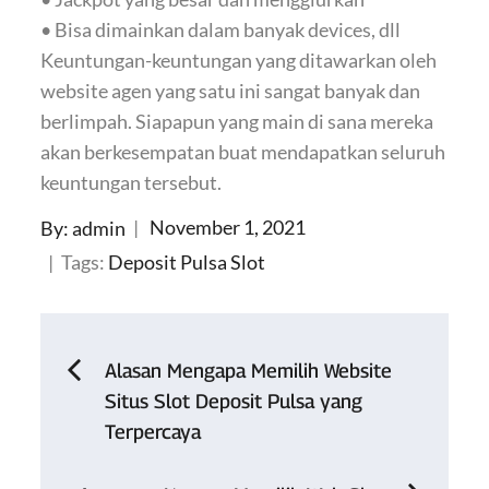
• Bisa dimainkan dalam banyak devices, dll
Keuntungan-keuntungan yang ditawarkan oleh
website agen yang satu ini sangat banyak dan
berlimpah. Siapapun yang main di sana mereka
akan berkesempatan buat mendapatkan seluruh
keuntungan tersebut.
Posted
November 1, 2021
By:
admin
on
Tags:
Deposit Pulsa Slot
Post
Alasan Mengapa Memilih Website
Situs Slot Deposit Pulsa yang
navigation
Terpercaya