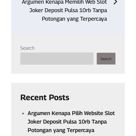
Argumen Kenapa Memilih Web Slot
Joker Deposit Pulsa 10rb Tanpa
Potongan yang Terpercaya
Search
Search
Recent Posts
Argumen Kenapa Pilih Website Slot
Joker Deposit Pulsa 10rb Tanpa
Potongan yang Terpercaya