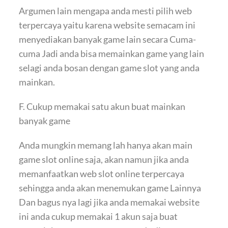
Argumen lain mengapa anda mesti pilih web
terpercaya yaitu karena website semacam ini
menyediakan banyak game lain secara Cuma-
cuma Jadi anda bisa memainkan game yang lain
selagi anda bosan dengan game slot yang anda
mainkan.
F. Cukup memakai satu akun buat mainkan
banyak game
Anda mungkin memang lah hanya akan main
game slot online saja, akan namun jika anda
memanfaatkan web slot online terpercaya
sehingga anda akan menemukan game Lainnya
Dan bagus nya lagi jika anda memakai website
ini anda cukup memakai 1 akun saja buat