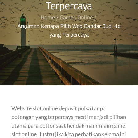
Terpercaya
Home
Games Online
Argumen Kenapa Pilih Web Bandar Judi 4d
yang Terpercaya
Website slot online deposit pulsa tanpa
potongan yang terpercaya mesti menjadi pilihan
utama para bettor saat hendak main-main game
slot online. Justru jika kita perhatikan selama ini