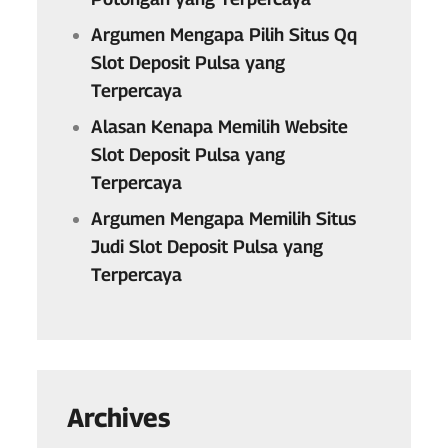
Argumen Mengapa Pilih Situs Qq
Slot Deposit Pulsa yang
Terpercaya
Alasan Kenapa Memilih Website
Slot Deposit Pulsa yang
Terpercaya
Argumen Mengapa Memilih Situs
Judi Slot Deposit Pulsa yang
Terpercaya
Archives