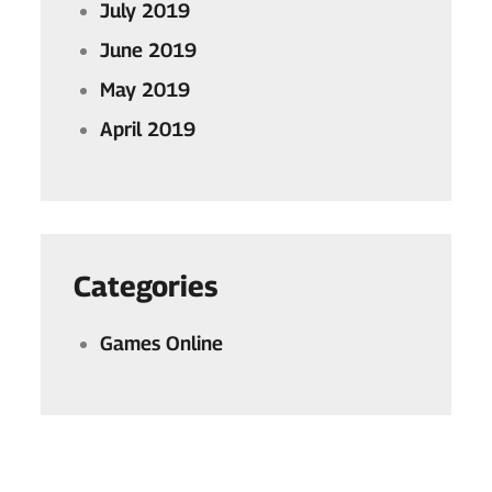
July 2019
June 2019
May 2019
April 2019
Categories
Games Online