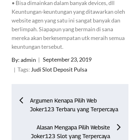
• Bisa dimainkan dalam banyak devices, dll
Keuntungan-keuntungan yang ditawarkan oleh
website agen yang satu ini sangat banyak dan
berlimpah. Siapapun yang bermain di sana
mereka akan berkesempatan utk meraih semua
keuntungan tersebut.
Posted
September 23, 2019
By:
admin
on
Tags:
Judi Slot Deposit Pulsa
Post
Argumen Kenapa Pilih Web
Joker123 Terbaru yang Terpercaya
navigation
Alasan Mengapa Pilih Website
Joker123 Slot yang Terpercaya