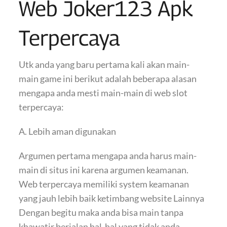
Web Joker123 Apk
Terpercaya
Utk anda yang baru pertama kali akan main-
main game ini berikut adalah beberapa alasan
mengapa anda mesti main-main di web slot
terpercaya:
A. Lebih aman digunakan
Argumen pertama mengapa anda harus main-
main di situs ini karena argumen keamanan.
Web terpercaya memiliki system keamanan
yang jauh lebih baik ketimbang website Lainnya
Dengan begitu maka anda bisa main tanpa
khawatir berjalan hal-hal yang tidak anda