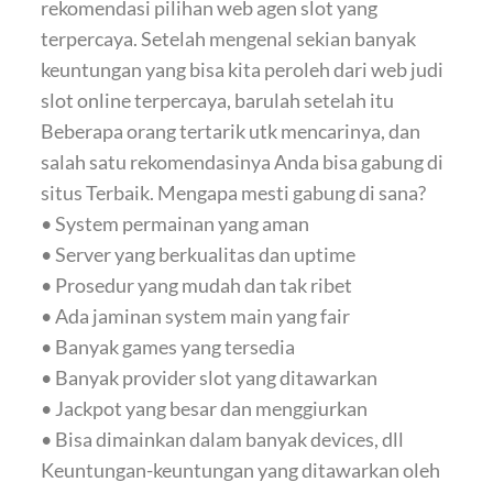
rekomendasi pilihan web agen slot yang
terpercaya. Setelah mengenal sekian banyak
keuntungan yang bisa kita peroleh dari web judi
slot online terpercaya, barulah setelah itu
Beberapa orang tertarik utk mencarinya, dan
salah satu rekomendasinya Anda bisa gabung di
situs Terbaik. Mengapa mesti gabung di sana?
• System permainan yang aman
• Server yang berkualitas dan uptime
• Prosedur yang mudah dan tak ribet
• Ada jaminan system main yang fair
• Banyak games yang tersedia
• Banyak provider slot yang ditawarkan
• Jackpot yang besar dan menggiurkan
• Bisa dimainkan dalam banyak devices, dll
Keuntungan-keuntungan yang ditawarkan oleh