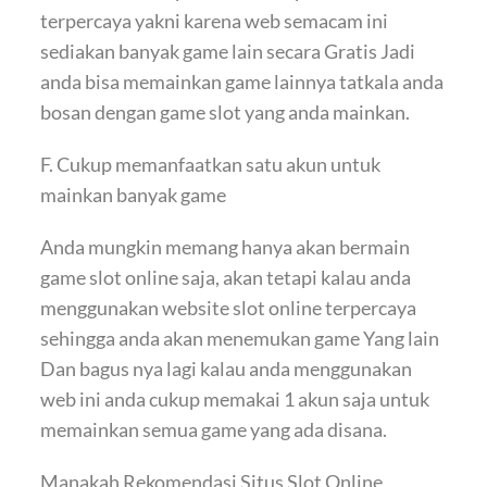
terpercaya yakni karena web semacam ini
sediakan banyak game lain secara Gratis Jadi
anda bisa memainkan game lainnya tatkala anda
bosan dengan game slot yang anda mainkan.
F. Cukup memanfaatkan satu akun untuk
mainkan banyak game
Anda mungkin memang hanya akan bermain
game slot online saja, akan tetapi kalau anda
menggunakan website slot online terpercaya
sehingga anda akan menemukan game Yang lain
Dan bagus nya lagi kalau anda menggunakan
web ini anda cukup memakai 1 akun saja untuk
memainkan semua game yang ada disana.
Manakah Rekomendasi Situs Slot Online