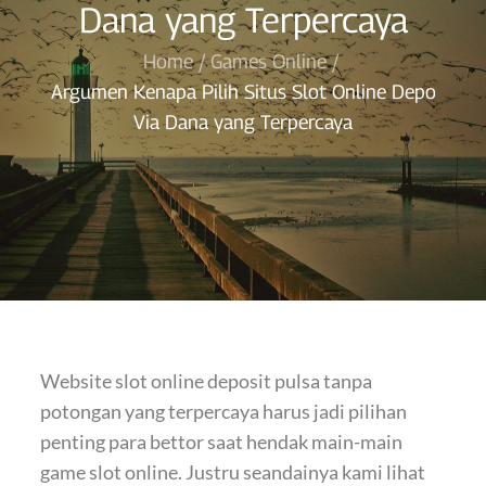
Dana yang Terpercaya
Home
Games Online
Argumen Kenapa Pilih Situs Slot Online Depo
Via Dana yang Terpercaya
Website slot online deposit pulsa tanpa
potongan yang terpercaya harus jadi pilihan
penting para bettor saat hendak main-main
game slot online. Justru seandainya kami lihat