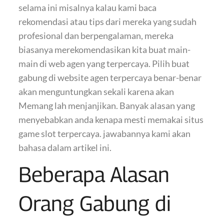
selama ini misalnya kalau kami baca
rekomendasi atau tips dari mereka yang sudah
profesional dan berpengalaman, mereka
biasanya merekomendasikan kita buat main-
main di web agen yang terpercaya. Pilih buat
gabung di website agen terpercaya benar-benar
akan menguntungkan sekali karena akan
Memang lah menjanjikan. Banyak alasan yang
menyebabkan anda kenapa mesti memakai situs
game slot terpercaya. jawabannya kami akan
bahasa dalam artikel ini.
Beberapa Alasan
Orang Gabung di