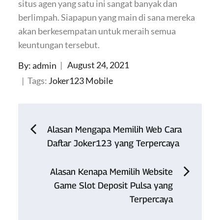
situs agen yang satu ini sangat banyak dan
berlimpah. Siapapun yang main di sana mereka
akan berkesempatan untuk meraih semua
keuntungan tersebut.
Posted
August 24, 2021
By:
admin
on
Tags:
Joker123 Mobile
Post
Alasan Mengapa Memilih Web Cara
Daftar Joker123 yang Terpercaya
navigation
Alasan Kenapa Memilih Website
Game Slot Deposit Pulsa yang
Terpercaya