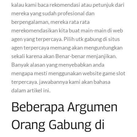
kalau kami baca rekomendasi atau petunjuk dari
mereka yang sudah profesional dan
berpengalaman, mereka rata rata
merekomendasikan kita buat main-main di web
agen yang terpercaya. Pilih utk gabung di situs
agen terpercaya memang akan menguntungkan
sekali karena akan Benar-benar menjanjikan.
Banyak alasan yang menyebabkan anda
mengapa mesti menggunakan website game slot
terpercaya. jawabannya kami akan bahasa
dalam artikel ini.
Beberapa Argumen
Orang Gabung di