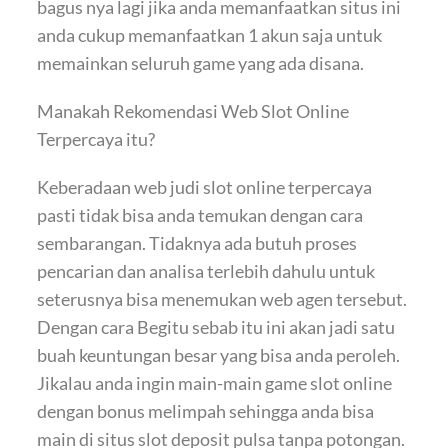
bagus nya lagi jika anda memanfaatkan situs ini
anda cukup memanfaatkan 1 akun saja untuk
memainkan seluruh game yang ada disana.
Manakah Rekomendasi Web Slot Online
Terpercaya itu?
Keberadaan web judi slot online terpercaya
pasti tidak bisa anda temukan dengan cara
sembarangan. Tidaknya ada butuh proses
pencarian dan analisa terlebih dahulu untuk
seterusnya bisa menemukan web agen tersebut.
Dengan cara Begitu sebab itu ini akan jadi satu
buah keuntungan besar yang bisa anda peroleh.
Jikalau anda ingin main-main game slot online
dengan bonus melimpah sehingga anda bisa
main di situs slot deposit pulsa tanpa potongan.