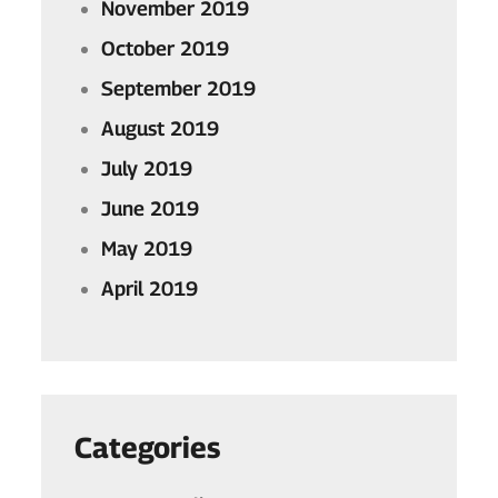
November 2019
October 2019
September 2019
August 2019
July 2019
June 2019
May 2019
April 2019
Categories