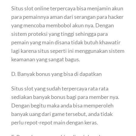
Situs slot online terpercaya bisa menjamin akun
para pemainnya aman dari serangan para hacker
yang mencoba membobol akun nya. Dengan
sistem proteksi yang tinggi sehingga para
pemain yang main disana tidak butuh khawatir
lagi karena situs seperti ini menggunakan sistem
keamanan yang sangat bagus.
D. Banyak bonus yang bisa di dapatkan
Situs slot yang sudah terpercaya rata rata
sediakan banyak bonus bagi para member nya.
Dengan begitu maka anda bisa memperoleh
banyak uang dari game tersebut, anda tidak
perlu repot-repot main dengan keras.