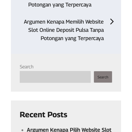
navigation
Potongan yang Terpercaya
Argumen Kenapa Memilih Website
Slot Online Deposit Pulsa Tanpa
Potongan yang Terpercaya
Search
Search
Recent Posts
Argumen Kenapa Pilih Website Slot