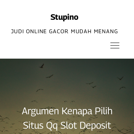
Skip
to
Stupino
content
JUDI ONLINE GACOR MUDAH MENANG
Argumen Kenapa Pilih
Situs Qq Slot Deposit