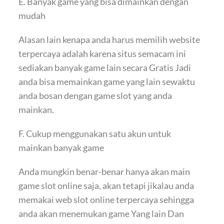
E. Banyak game yang bisa dimainkan dengan
mudah
Alasan lain kenapa anda harus memilih website
terpercaya adalah karena situs semacam ini
sediakan banyak game lain secara Gratis Jadi
anda bisa memainkan game yang lain sewaktu
anda bosan dengan game slot yang anda
mainkan.
F. Cukup menggunakan satu akun untuk
mainkan banyak game
Anda mungkin benar-benar hanya akan main
game slot online saja, akan tetapi jikalau anda
memakai web slot online terpercaya sehingga
anda akan menemukan game Yang lain Dan