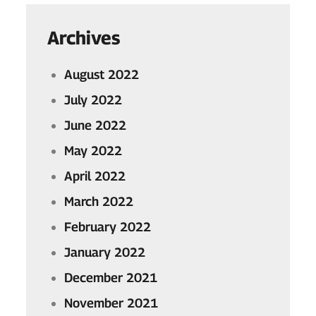
Archives
August 2022
July 2022
June 2022
May 2022
April 2022
March 2022
February 2022
January 2022
December 2021
November 2021