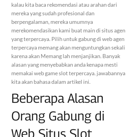
kalau kita baca rekomendasi atau arahan dari
mereka yang sudah profesional dan
berpengalaman, mereka umumnya
merekomendasikan kami buat main di situs agen
yang terpercaya. Pilih untuk gabung di web agen
terpercaya memang akan menguntungkan sekali
karena akan Memang lah menjanjikan. Banyak
alasan yang menyebabkan anda kenapa mesti
memakai web game slot terpercaya. jawabannya
kita akan bahasa dalam artikel ini.
Beberapa Alasan
Orang Gabung di
Web Situs Slot