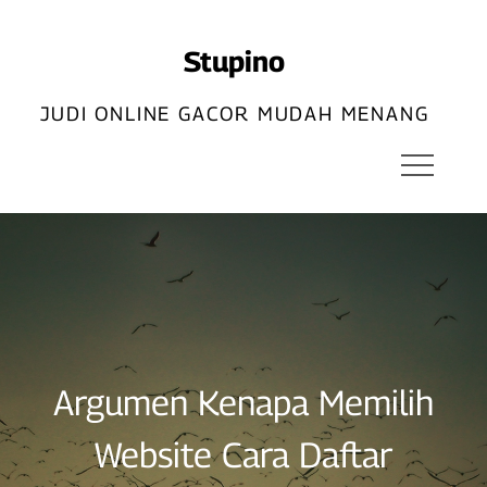
Skip
to
Stupino
content
JUDI ONLINE GACOR MUDAH MENANG
Argumen Kenapa Memilih
Website Cara Daftar