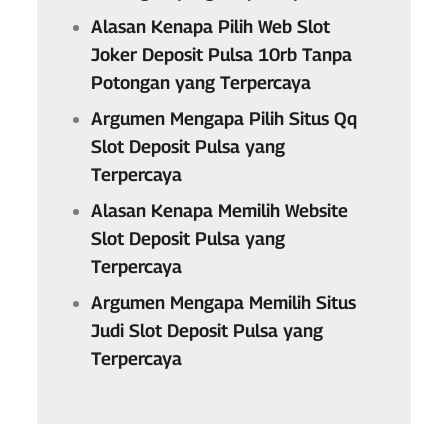
Alasan Kenapa Pilih Web Slot
Joker Deposit Pulsa 10rb Tanpa
Potongan yang Terpercaya
Argumen Mengapa Pilih Situs Qq
Slot Deposit Pulsa yang
Terpercaya
Alasan Kenapa Memilih Website
Slot Deposit Pulsa yang
Terpercaya
Argumen Mengapa Memilih Situs
Judi Slot Deposit Pulsa yang
Terpercaya