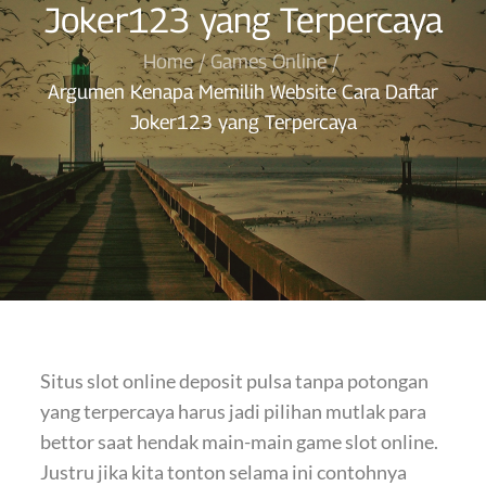
Joker123 yang Terpercaya
Home
Games Online
Argumen Kenapa Memilih Website Cara Daftar
Joker123 yang Terpercaya
Situs slot online deposit pulsa tanpa potongan
yang terpercaya harus jadi pilihan mutlak para
bettor saat hendak main-main game slot online.
Justru jika kita tonton selama ini contohnya