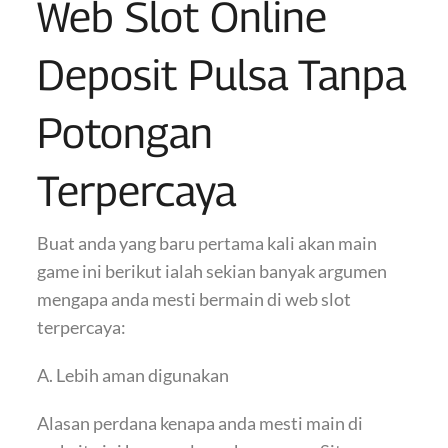
Web Slot Online
Deposit Pulsa Tanpa
Potongan
Terpercaya
Buat anda yang baru pertama kali akan main
game ini berikut ialah sekian banyak argumen
mengapa anda mesti bermain di web slot
terpercaya:
A. Lebih aman digunakan
Alasan perdana kenapa anda mesti main di