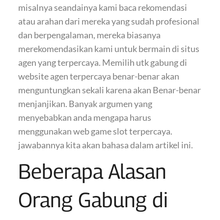
misalnya seandainya kami baca rekomendasi
atau arahan dari mereka yang sudah profesional
dan berpengalaman, mereka biasanya
merekomendasikan kami untuk bermain di situs
agen yang terpercaya. Memilih utk gabung di
website agen terpercaya benar-benar akan
menguntungkan sekali karena akan Benar-benar
menjanjikan. Banyak argumen yang
menyebabkan anda mengapa harus
menggunakan web game slot terpercaya.
jawabannya kita akan bahasa dalam artikel ini.
Beberapa Alasan
Orang Gabung di