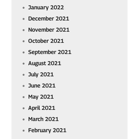
January 2022
December 2021
November 2021
October 2021
September 2021
August 2021
July 2021
June 2021
May 2021
April 2021
March 2021
February 2021