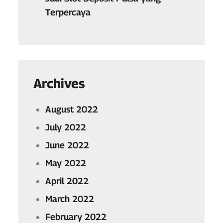
Terpercaya
Archives
August 2022
July 2022
June 2022
May 2022
April 2022
March 2022
February 2022