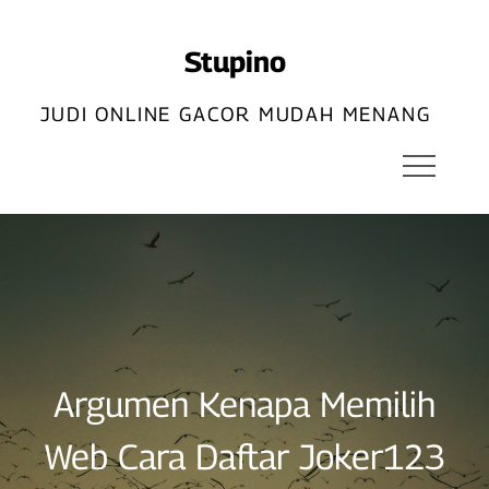
Skip
to
Stupino
content
JUDI ONLINE GACOR MUDAH MENANG
Argumen Kenapa Memilih
Web Cara Daftar Joker123