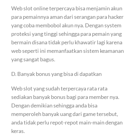
Web slot online terpercaya bisa menjamin akun
para pemainnya aman dari serangan para hacker
yang coba membobol akun nya. Dengan system
proteksi yang tinggi sehingga para pemain yang
bermain disana tidak perlu khawatir lagi karena
web seperti ini memanfaatkan sistem keamanan
yang sangat bagus.
D. Banyak bonus yang bisa di dapatkan
Web slot yang sudah terpercaya rata rata
sediakan banyak bonus bagi para member nya.
Dengan demikian sehingga anda bisa
memperoleh banyak uang dari game tersebut,
anda tidak perlu repot-repot main-main dengan
keras.