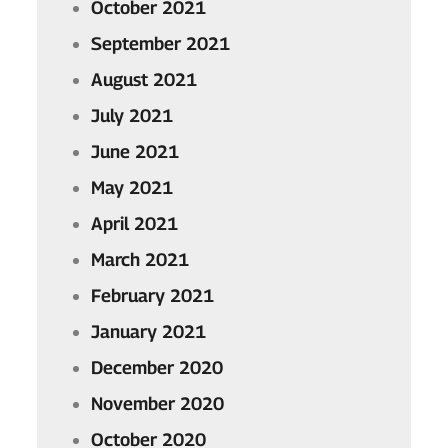
October 2021
September 2021
August 2021
July 2021
June 2021
May 2021
April 2021
March 2021
February 2021
January 2021
December 2020
November 2020
October 2020