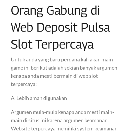
Orang Gabung di
Web Deposit Pulsa
Slot Terpercaya
Untuk anda yang baru perdana kali akan main
game ini berikut adalah sekian banyak argumen
kenapa anda mesti bermain di web slot
terpercaya:
A. Lebih aman digunakan
Argumen mula-mula kenapa anda mesti main-
main di situs ini karena argumen keamanan.
Website terpercaya memiliki system keamanan