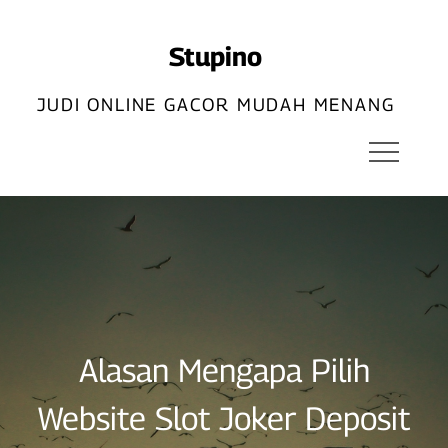
Skip
to
Stupino
content
JUDI ONLINE GACOR MUDAH MENANG
Alasan Mengapa Pilih
Website Slot Joker Deposit