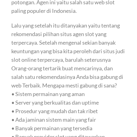
potongan. Agen ini yaitu salah satu web slot
paling populer di Indonesia.
Lalu yang setelah itu ditanyakan yaitu tentang
rekomendasi pilihan situs agen slot yang
terpercaya. Setelah mengenal sekian banyak
keuntungan yang bisa kita peroleh dari situs judi
slot online terpercaya, barulah seterusnya
Orang-orang tertarik buat mencarinya, dan
salah satu rekomendasinya Anda bisa gabung di
web Terbaik. Mengapa mesti gabung di sana?
• Sistem permainan yang aman
• Server yang berkualitas dan uptime
• Prosedur yang mudah dan tak ribet
• Ada jaminan sistem main yang fair
• Banyak permainan yang tersedia
• Banyak provider slot yang ditawarkan