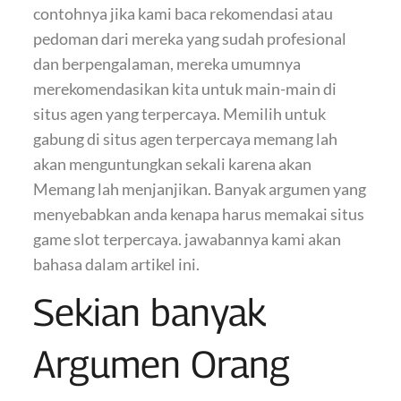
contohnya jika kami baca rekomendasi atau
pedoman dari mereka yang sudah profesional
dan berpengalaman, mereka umumnya
merekomendasikan kita untuk main-main di
situs agen yang terpercaya. Memilih untuk
gabung di situs agen terpercaya memang lah
akan menguntungkan sekali karena akan
Memang lah menjanjikan. Banyak argumen yang
menyebabkan anda kenapa harus memakai situs
game slot terpercaya. jawabannya kami akan
bahasa dalam artikel ini.
Sekian banyak
Argumen Orang