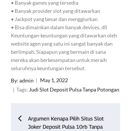
• Banyak games yang tersedia
• Banyak provider slot yang ditawarkan
• Jackpot yang besar dan menggiurkan
• Bisa dimainkan dalam banyak devices, dll
Keuntungan-keuntungan yang ditawarkan oleh
website agen yang satu ini sangat banyak dan
berlimpah. Siapapun yang bermain di sana
mereka akan berkesempatan untuk meraih
seluruhnya keuntungan tersebut.
Posted
May 1, 2022
By:
admin
on
Tags:
Judi Slot Deposit Pulsa Tanpa Potongan
Post
Argumen Kenapa Pilih Situs Slot
Joker Deposit Pulsa 10rb Tanpa