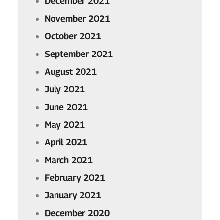
December 2021
November 2021
October 2021
September 2021
August 2021
July 2021
June 2021
May 2021
April 2021
March 2021
February 2021
January 2021
December 2020