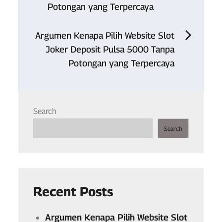
navigation
Potongan yang Terpercaya
Argumen Kenapa Pilih Website Slot
Joker Deposit Pulsa 5000 Tanpa
Potongan yang Terpercaya
Search
Search
Recent Posts
Argumen Kenapa Pilih Website Slot