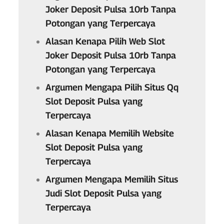
Joker Deposit Pulsa 10rb Tanpa
Potongan yang Terpercaya
Alasan Kenapa Pilih Web Slot
Joker Deposit Pulsa 10rb Tanpa
Potongan yang Terpercaya
Argumen Mengapa Pilih Situs Qq
Slot Deposit Pulsa yang
Terpercaya
Alasan Kenapa Memilih Website
Slot Deposit Pulsa yang
Terpercaya
Argumen Mengapa Memilih Situs
Judi Slot Deposit Pulsa yang
Terpercaya