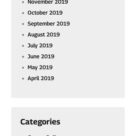
November 2019
October 2019
September 2019
August 2019
July 2019
June 2019
May 2019
April 2019
Categories