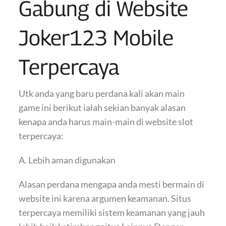
Gabung di Website
Joker123 Mobile
Terpercaya
Utk anda yang baru perdana kali akan main
game ini berikut ialah sekian banyak alasan
kenapa anda harus main-main di website slot
terpercaya:
A. Lebih aman digunakan
Alasan perdana mengapa anda mesti bermain di
website ini karena argumen keamanan. Situs
terpercaya memiliki sistem keamanan yang jauh