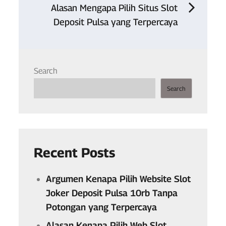
Alasan Mengapa Pilih Situs Slot
Deposit Pulsa yang Terpercaya
Search
Search
Recent Posts
Argumen Kenapa Pilih Website Slot
Joker Deposit Pulsa 10rb Tanpa
Potongan yang Terpercaya
Alasan Kenapa Pilih Web Slot