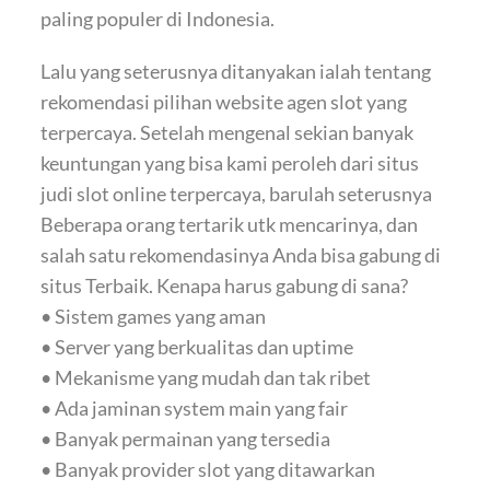
paling populer di Indonesia.
Lalu yang seterusnya ditanyakan ialah tentang
rekomendasi pilihan website agen slot yang
terpercaya. Setelah mengenal sekian banyak
keuntungan yang bisa kami peroleh dari situs
judi slot online terpercaya, barulah seterusnya
Beberapa orang tertarik utk mencarinya, dan
salah satu rekomendasinya Anda bisa gabung di
situs Terbaik. Kenapa harus gabung di sana?
• Sistem games yang aman
• Server yang berkualitas dan uptime
• Mekanisme yang mudah dan tak ribet
• Ada jaminan system main yang fair
• Banyak permainan yang tersedia
• Banyak provider slot yang ditawarkan