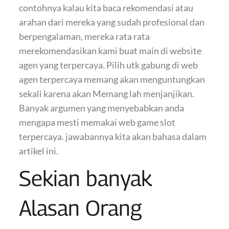
contohnya kalau kita baca rekomendasi atau
arahan dari mereka yang sudah profesional dan
berpengalaman, mereka rata rata
merekomendasikan kami buat main di website
agen yang terpercaya. Pilih utk gabung di web
agen terpercaya memang akan menguntungkan
sekali karena akan Memang lah menjanjikan.
Banyak argumen yang menyebabkan anda
mengapa mesti memakai web game slot
terpercaya. jawabannya kita akan bahasa dalam
artikel ini.
Sekian banyak
Alasan Orang