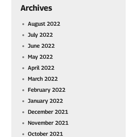
Archives
August 2022
July 2022
June 2022
May 2022
April 2022
March 2022
February 2022
January 2022
December 2021
November 2021
October 2021