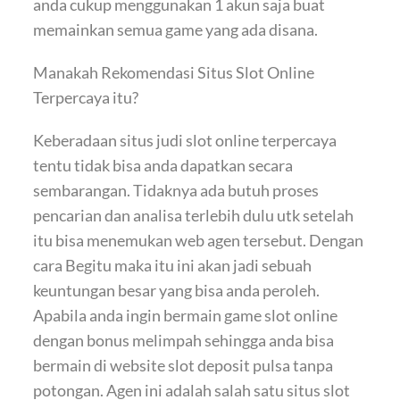
anda cukup menggunakan 1 akun saja buat
memainkan semua game yang ada disana.
Manakah Rekomendasi Situs Slot Online
Terpercaya itu?
Keberadaan situs judi slot online terpercaya
tentu tidak bisa anda dapatkan secara
sembarangan. Tidaknya ada butuh proses
pencarian dan analisa terlebih dulu utk setelah
itu bisa menemukan web agen tersebut. Dengan
cara Begitu maka itu ini akan jadi sebuah
keuntungan besar yang bisa anda peroleh.
Apabila anda ingin bermain game slot online
dengan bonus melimpah sehingga anda bisa
bermain di website slot deposit pulsa tanpa
potongan. Agen ini adalah salah satu situs slot