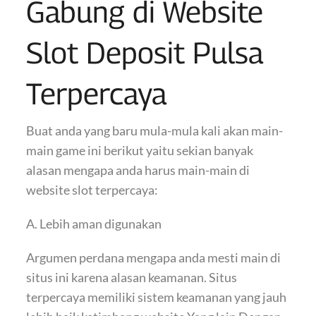
Gabung di Website
Slot Deposit Pulsa
Terpercaya
Buat anda yang baru mula-mula kali akan main-
main game ini berikut yaitu sekian banyak
alasan mengapa anda harus main-main di
website slot terpercaya:
A. Lebih aman digunakan
Argumen perdana mengapa anda mesti main di
situs ini karena alasan keamanan. Situs
terpercaya memiliki sistem keamanan yang jauh