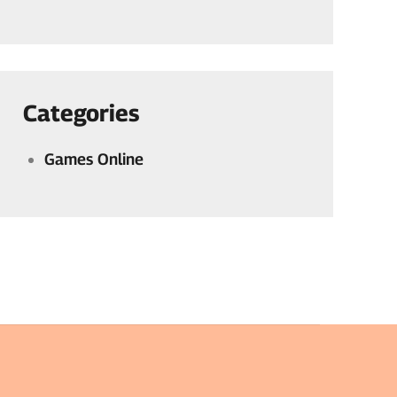
Categories
Games Online