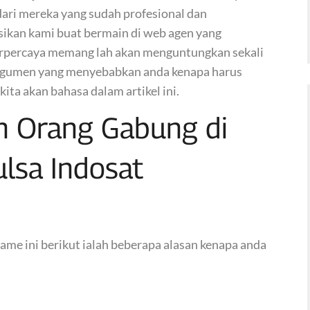
ari mereka yang sudah profesional dan
ikan kami buat bermain di web agen yang
terpercaya memang lah akan menguntungkan sekali
rgumen yang menyebabkan anda kenapa harus
ta akan bahasa dalam artikel ini.
n Orang Gabung di
ulsa Indosat
ame ini berikut ialah beberapa alasan kenapa anda