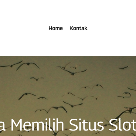
Home
Kontak
 Memilih Situs Slot