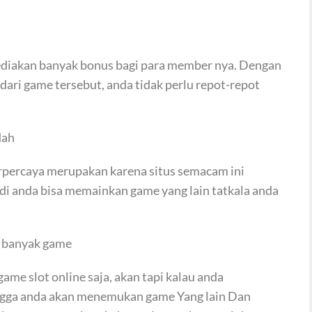
ediakan banyak bonus bagi para member nya. Dengan
ari game tersebut, anda tidak perlu repot-repot
dah
erpercaya merupakan karena situs semacam ini
i anda bisa memainkan game yang lain tatkala anda
n banyak game
me slot online saja, akan tapi kalau anda
ingga anda akan menemukan game Yang lain Dan