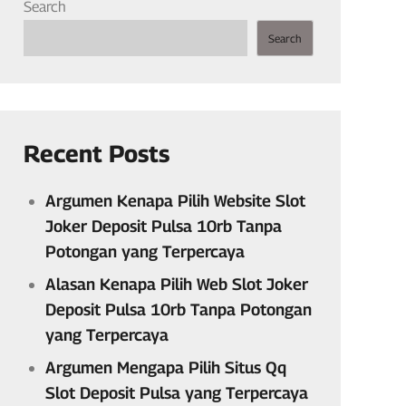
Search
Search
Recent Posts
Argumen Kenapa Pilih Website Slot
Joker Deposit Pulsa 10rb Tanpa
Potongan yang Terpercaya
Alasan Kenapa Pilih Web Slot Joker
Deposit Pulsa 10rb Tanpa Potongan
yang Terpercaya
Argumen Mengapa Pilih Situs Qq
Slot Deposit Pulsa yang Terpercaya