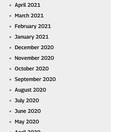
April 2021
March 2021
February 2021
January 2021
December 2020
November 2020
October 2020
September 2020
August 2020
July 2020
June 2020
May 2020