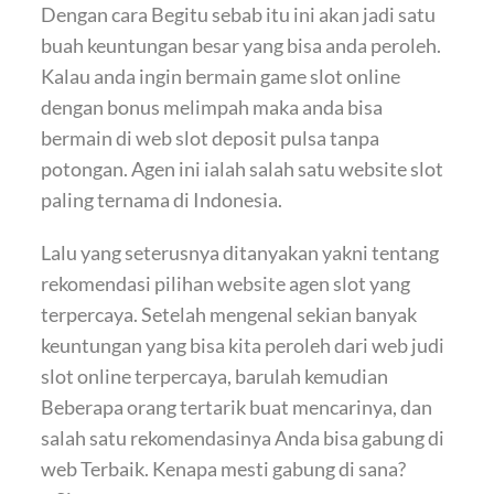
Dengan cara Begitu sebab itu ini akan jadi satu
buah keuntungan besar yang bisa anda peroleh.
Kalau anda ingin bermain game slot online
dengan bonus melimpah maka anda bisa
bermain di web slot deposit pulsa tanpa
potongan. Agen ini ialah salah satu website slot
paling ternama di Indonesia.
Lalu yang seterusnya ditanyakan yakni tentang
rekomendasi pilihan website agen slot yang
terpercaya. Setelah mengenal sekian banyak
keuntungan yang bisa kita peroleh dari web judi
slot online terpercaya, barulah kemudian
Beberapa orang tertarik buat mencarinya, dan
salah satu rekomendasinya Anda bisa gabung di
web Terbaik. Kenapa mesti gabung di sana?