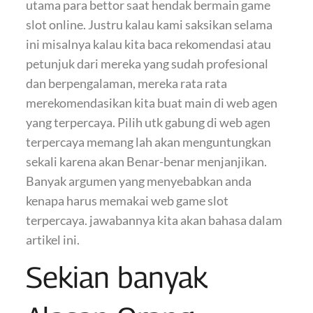
utama para bettor saat hendak bermain game
slot online. Justru kalau kami saksikan selama
ini misalnya kalau kita baca rekomendasi atau
petunjuk dari mereka yang sudah profesional
dan berpengalaman, mereka rata rata
merekomendasikan kita buat main di web agen
yang terpercaya. Pilih utk gabung di web agen
terpercaya memang lah akan menguntungkan
sekali karena akan Benar-benar menjanjikan.
Banyak argumen yang menyebabkan anda
kenapa harus memakai web game slot
terpercaya. jawabannya kita akan bahasa dalam
artikel ini.
Sekian banyak