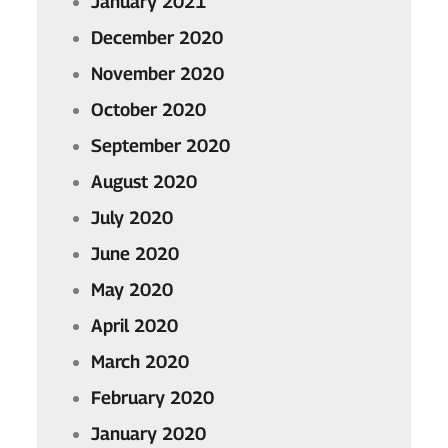
January 2021
December 2020
November 2020
October 2020
September 2020
August 2020
July 2020
June 2020
May 2020
April 2020
March 2020
February 2020
January 2020