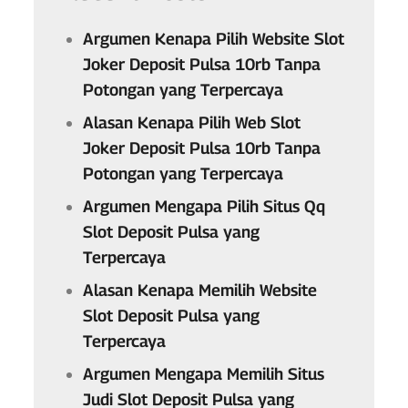
Argumen Kenapa Pilih Website Slot
Joker Deposit Pulsa 10rb Tanpa
Potongan yang Terpercaya
Alasan Kenapa Pilih Web Slot
Joker Deposit Pulsa 10rb Tanpa
Potongan yang Terpercaya
Argumen Mengapa Pilih Situs Qq
Slot Deposit Pulsa yang
Terpercaya
Alasan Kenapa Memilih Website
Slot Deposit Pulsa yang
Terpercaya
Argumen Mengapa Memilih Situs
Judi Slot Deposit Pulsa yang