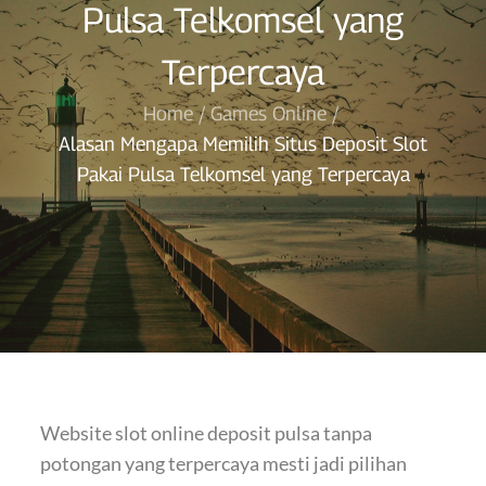
Pulsa Telkomsel yang
Terpercaya
Home
Games Online
Alasan Mengapa Memilih Situs Deposit Slot
Pakai Pulsa Telkomsel yang Terpercaya
Website slot online deposit pulsa tanpa
potongan yang terpercaya mesti jadi pilihan