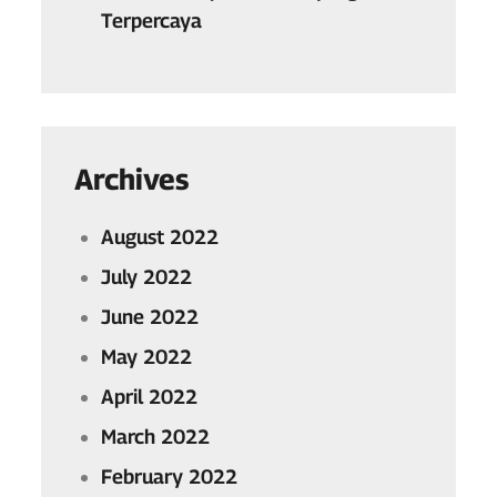
Terpercaya
Archives
August 2022
July 2022
June 2022
May 2022
April 2022
March 2022
February 2022