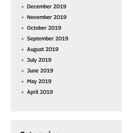
December 2019
November 2019
October 2019
September 2019
August 2019
July 2019
June 2019
May 2019
April 2019