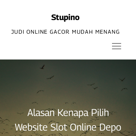
Skip
to
Stupino
content
JUDI ONLINE GACOR MUDAH MENANG
Alasan Kenapa Pilih
Website Slot Online Depo