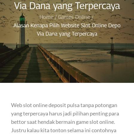
Via Dana yang Terpercaya
Home
Games Online
Alasan Kenapa Pilih Website Slot Online Depo
Via Dana yang Terpercaya
Web slot online deposit pulsa tanpa potongan
yang terpercaya harus jadi pilihan penting para
bettor saat hendak bermain game slot online.
Justru kalau kita tonton selama ini contohnya