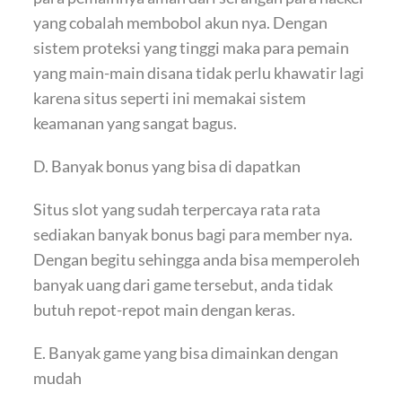
yang cobalah membobol akun nya. Dengan
sistem proteksi yang tinggi maka para pemain
yang main-main disana tidak perlu khawatir lagi
karena situs seperti ini memakai sistem
keamanan yang sangat bagus.
D. Banyak bonus yang bisa di dapatkan
Situs slot yang sudah terpercaya rata rata
sediakan banyak bonus bagi para member nya.
Dengan begitu sehingga anda bisa memperoleh
banyak uang dari game tersebut, anda tidak
butuh repot-repot main dengan keras.
E. Banyak game yang bisa dimainkan dengan
mudah