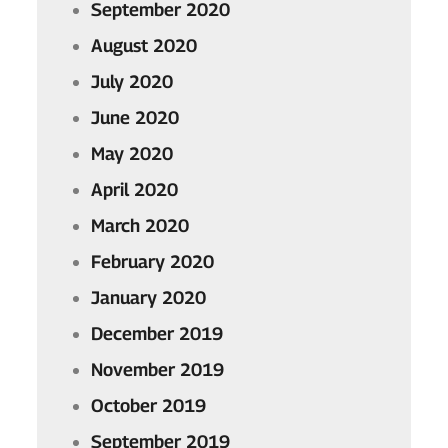
September 2020
August 2020
July 2020
June 2020
May 2020
April 2020
March 2020
February 2020
January 2020
December 2019
November 2019
October 2019
September 2019