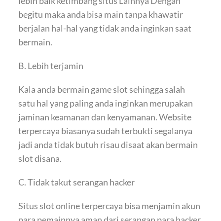
lebih baik ketimbang situs Lainnya Dengan
begitu maka anda bisa main tanpa khawatir
berjalan hal-hal yang tidak anda inginkan saat
bermain.
B. Lebih terjamin
Kala anda bermain game slot sehingga salah
satu hal yang paling anda inginkan merupakan
jaminan keamanan dan kenyamanan. Website
terpercaya biasanya sudah terbukti segalanya
jadi anda tidak butuh risau disaat akan bermain
slot disana.
C. Tidak takut serangan hacker
Situs slot online terpercaya bisa menjamin akun
para pemainnya aman dari serangan para hacker