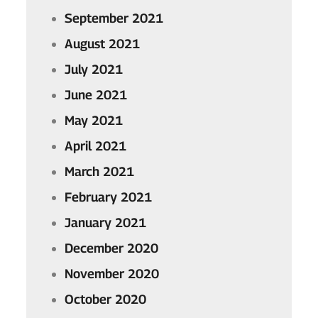
September 2021
August 2021
July 2021
June 2021
May 2021
April 2021
March 2021
February 2021
January 2021
December 2020
November 2020
October 2020