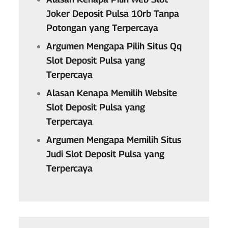
Joker Deposit Pulsa 10rb Tanpa
Potongan yang Terpercaya
Argumen Mengapa Pilih Situs Qq
Slot Deposit Pulsa yang
Terpercaya
Alasan Kenapa Memilih Website
Slot Deposit Pulsa yang
Terpercaya
Argumen Mengapa Memilih Situs
Judi Slot Deposit Pulsa yang
Terpercaya