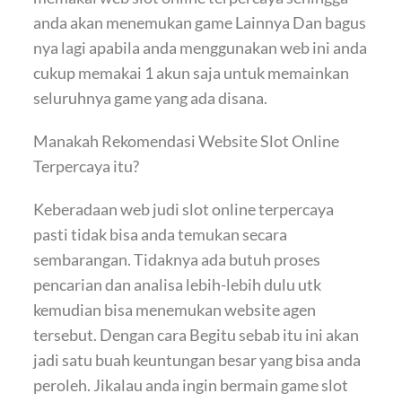
anda akan menemukan game Lainnya Dan bagus
nya lagi apabila anda menggunakan web ini anda
cukup memakai 1 akun saja untuk memainkan
seluruhnya game yang ada disana.
Manakah Rekomendasi Website Slot Online
Terpercaya itu?
Keberadaan web judi slot online terpercaya
pasti tidak bisa anda temukan secara
sembarangan. Tidaknya ada butuh proses
pencarian dan analisa lebih-lebih dulu utk
kemudian bisa menemukan website agen
tersebut. Dengan cara Begitu sebab itu ini akan
jadi satu buah keuntungan besar yang bisa anda
peroleh. Jikalau anda ingin bermain game slot