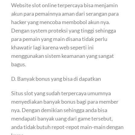
Website slot online terpercaya bisa menjamin
akun para pemainnya aman dari serangan para
hacker yang mencoba membobol akun nya.
Dengan system proteksi yang tinggi sehingga
para pemain yang main disana tidak perlu
khawatir lagi karena web seperti ini
menggunakan sistem keamanan yang sangat
bagus.
D. Banyak bonus yang bisa di dapatkan
Situs slot yang sudah terpercaya umumnya
menyediakan banyak bonus bagi para member
nya. Dengan demikian sehingga anda bisa
mendapati banyak uang dari game tersebut,
anda tidak butuh repot-repot main-main dengan