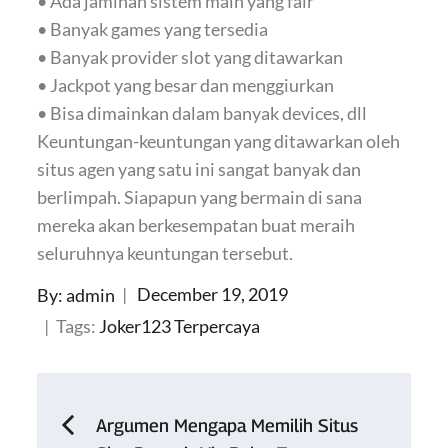
• Ada jaminan sistem main yang fair
• Banyak games yang tersedia
• Banyak provider slot yang ditawarkan
• Jackpot yang besar dan menggiurkan
• Bisa dimainkan dalam banyak devices, dll
Keuntungan-keuntungan yang ditawarkan oleh
situs agen yang satu ini sangat banyak dan
berlimpah. Siapapun yang bermain di sana
mereka akan berkesempatan buat meraih
seluruhnya keuntungan tersebut.
Posted
December 19, 2019
By:
admin
on
Tags:
Joker123 Terpercaya
Post
Argumen Mengapa Memilih Situs