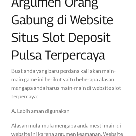
Argumen Orang
Gabung di Website
Situs Slot Deposit
Pulsa Terpercaya
Buat anda yang baru perdana kali akan main-
main game ini berikut yaitu beberapa alasan
mengapa anda harus main-main di website slot
terpercaya:
A. Lebih aman digunakan
Alasan mula-mula mengapa anda mesti main di
website ini karena argumen keamanan. Website