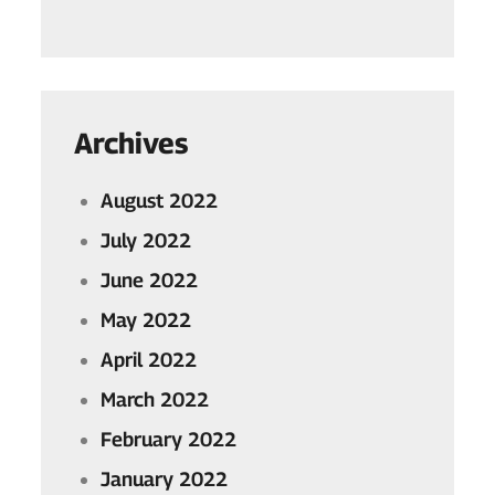
Archives
August 2022
July 2022
June 2022
May 2022
April 2022
March 2022
February 2022
January 2022