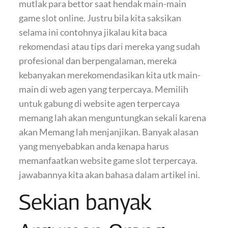
mutlak para bettor saat hendak main-main
game slot online. Justru bila kita saksikan
selama ini contohnya jikalau kita baca
rekomendasi atau tips dari mereka yang sudah
profesional dan berpengalaman, mereka
kebanyakan merekomendasikan kita utk main-
main di web agen yang terpercaya. Memilih
untuk gabung di website agen terpercaya
memang lah akan menguntungkan sekali karena
akan Memang lah menjanjikan. Banyak alasan
yang menyebabkan anda kenapa harus
memanfaatkan website game slot terpercaya.
jawabannya kita akan bahasa dalam artikel ini.
Sekian banyak