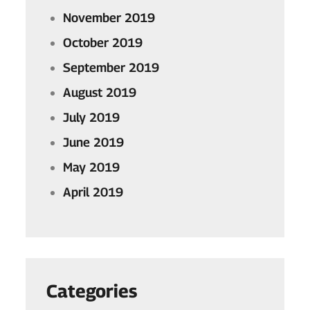
November 2019
October 2019
September 2019
August 2019
July 2019
June 2019
May 2019
April 2019
Categories