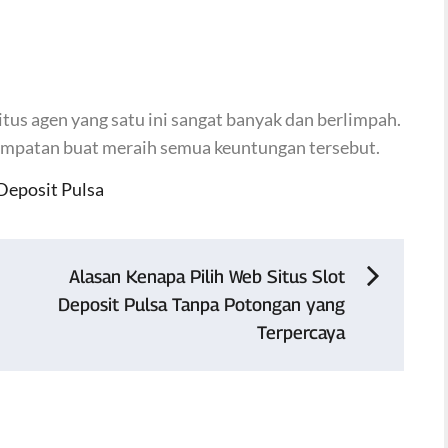
us agen yang satu ini sangat banyak dan berlimpah.
empatan buat meraih semua keuntungan tersebut.
Deposit Pulsa
Alasan Kenapa Pilih Web Situs Slot
Deposit Pulsa Tanpa Potongan yang
Terpercaya