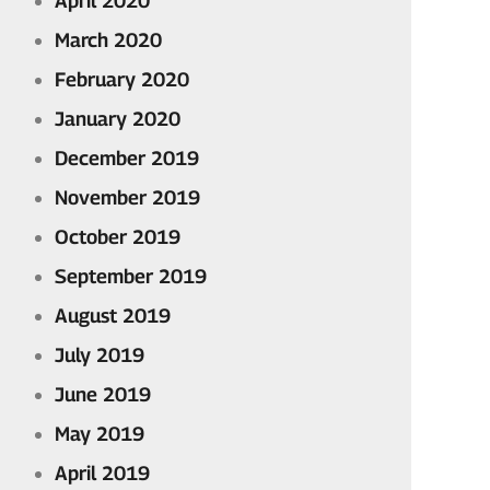
April 2020
March 2020
February 2020
January 2020
December 2019
November 2019
October 2019
September 2019
August 2019
July 2019
June 2019
May 2019
April 2019