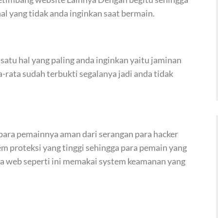
al yang tidak anda inginkan saat bermain.
atu hal yang paling anda inginkan yaitu jaminan
rata sudah terbukti segalanya jadi anda tidak
 para pemainnya aman dari serangan para hacker
 proteksi yang tinggi sehingga para pemain yang
ena web seperti ini memakai system keamanan yang