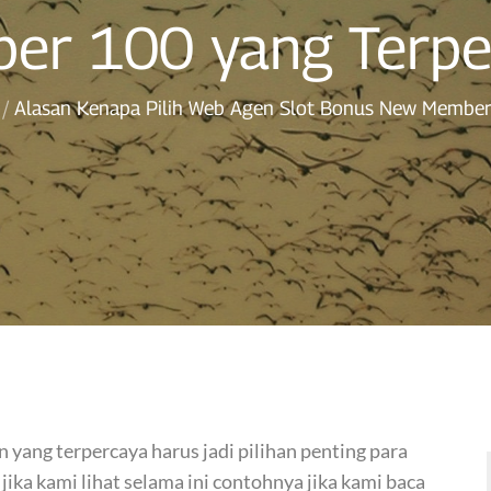
er 100 yang Terpe
Alasan Kenapa Pilih Web Agen Slot Bonus New Member
 yang terpercaya harus jadi pilihan penting para
jika kami lihat selama ini contohnya jika kami baca