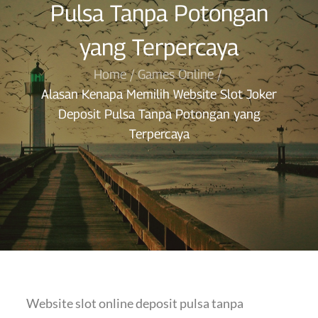
Pulsa Tanpa Potongan
yang Terpercaya
Home
Games Online
Alasan Kenapa Memilih Website Slot Joker
Deposit Pulsa Tanpa Potongan yang
Terpercaya
Website slot online deposit pulsa tanpa