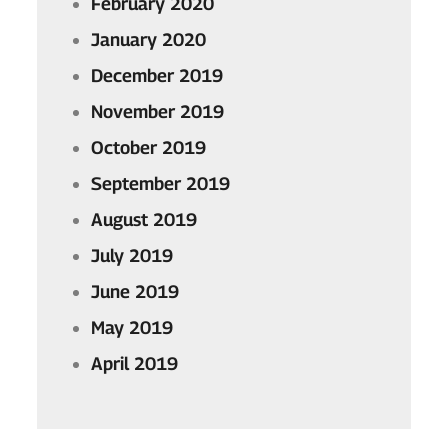
February 2020
January 2020
December 2019
November 2019
October 2019
September 2019
August 2019
July 2019
June 2019
May 2019
April 2019