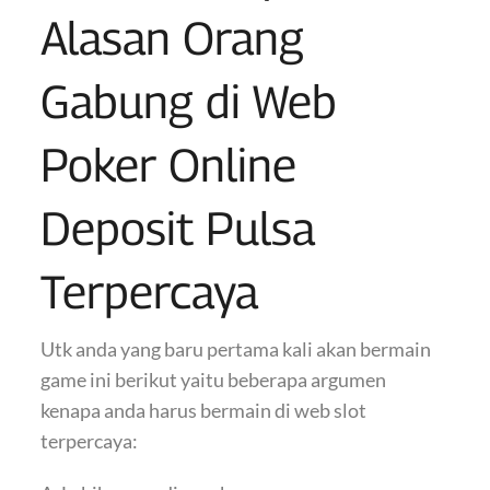
Alasan Orang
Gabung di Web
Poker Online
Deposit Pulsa
Terpercaya
Utk anda yang baru pertama kali akan bermain
game ini berikut yaitu beberapa argumen
kenapa anda harus bermain di web slot
terpercaya: