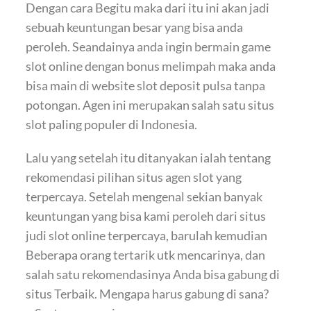
Dengan cara Begitu maka dari itu ini akan jadi
sebuah keuntungan besar yang bisa anda
peroleh. Seandainya anda ingin bermain game
slot online dengan bonus melimpah maka anda
bisa main di website slot deposit pulsa tanpa
potongan. Agen ini merupakan salah satu situs
slot paling populer di Indonesia.
Lalu yang setelah itu ditanyakan ialah tentang
rekomendasi pilihan situs agen slot yang
terpercaya. Setelah mengenal sekian banyak
keuntungan yang bisa kami peroleh dari situs
judi slot online terpercaya, barulah kemudian
Beberapa orang tertarik utk mencarinya, dan
salah satu rekomendasinya Anda bisa gabung di
situs Terbaik. Mengapa harus gabung di sana?