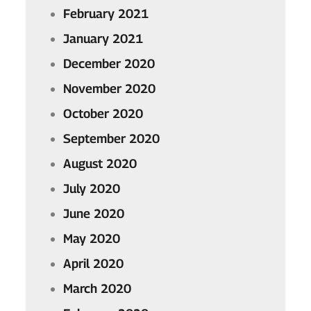
February 2021
January 2021
December 2020
November 2020
October 2020
September 2020
August 2020
July 2020
June 2020
May 2020
April 2020
March 2020