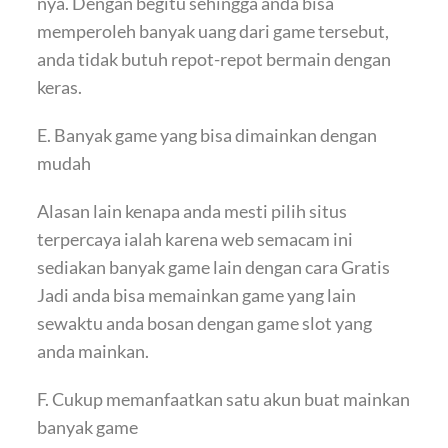
nya. Dengan begitu sehingga anda bisa
memperoleh banyak uang dari game tersebut,
anda tidak butuh repot-repot bermain dengan
keras.
E. Banyak game yang bisa dimainkan dengan
mudah
Alasan lain kenapa anda mesti pilih situs
terpercaya ialah karena web semacam ini
sediakan banyak game lain dengan cara Gratis
Jadi anda bisa memainkan game yang lain
sewaktu anda bosan dengan game slot yang
anda mainkan.
F. Cukup memanfaatkan satu akun buat mainkan
banyak game