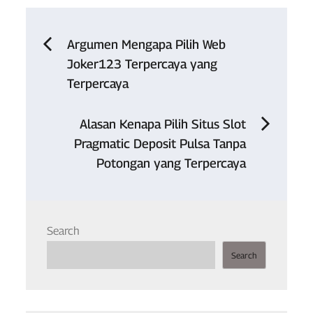
Post
Argumen Mengapa Pilih Web
Joker123 Terpercaya yang
navigation
Terpercaya
Alasan Kenapa Pilih Situs Slot
Pragmatic Deposit Pulsa Tanpa
Potongan yang Terpercaya
Search
Search