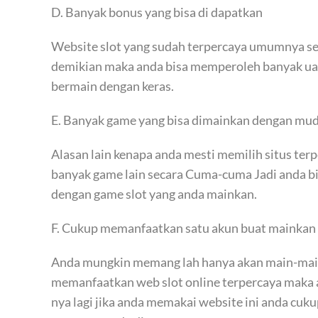
D. Banyak bonus yang bisa di dapatkan
Website slot yang sudah terpercaya umumnya s
demikian maka anda bisa memperoleh banyak uang
bermain dengan keras.
E. Banyak game yang bisa dimainkan dengan mu
Alasan lain kenapa anda mesti memilih situs ter
banyak game lain secara Cuma-cuma Jadi anda 
dengan game slot yang anda mainkan.
F. Cukup memanfaatkan satu akun buat mainkan
Anda mungkin memang lah hanya akan main-main 
memanfaatkan web slot online terpercaya maka
nya lagi jika anda memakai website ini anda c