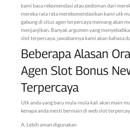
kami baca rekomendasi atau pedoman dari merek
mereka rata rata merekomendasikan kami utk mai
gabung di situs agen terpercaya memang akan 
menjanjikan. Banyak argumen yang menyebabka
slot terpercaya. jawabannya kami akan bahasa dal
Beberapa Alasan Ora
Agen Slot Bonus N
Terpercaya
Utk anda yang baru mula-mula kali akan main-ma
kenapa anda mesti bermain di web slot terpercay
A. Lebih aman digunakan