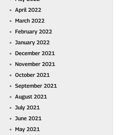
April 2022
March 2022
February 2022
January 2022
December 2021
November 2021
October 2021
September 2021
August 2021
July 2021
June 2021
May 2021