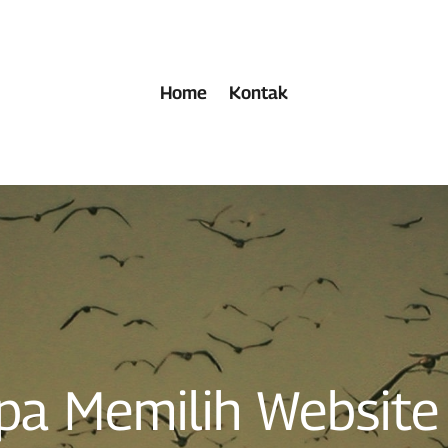
Home
Kontak
pa Memilih Website 