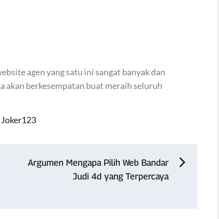
bsite agen yang satu ini sangat banyak dan
ka akan berkesempatan buat meraih seluruh
 Joker123
Argumen Mengapa Pilih Web Bandar
Judi 4d yang Terpercaya