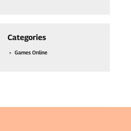
Categories
Games Online