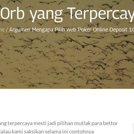
0rb yang Terperca
ne
Argumen Mengapa Pilih Web Poker Online Deposit 1
ang terpercaya mesti jadi pilihan mutlak para bettor
kalau kami saksikan selama ini contohnya