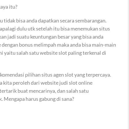
aya itu?
ntu tidak bisa anda dapatkan secara sembarangan.
apalagi dulu utk setelah itu bisa menemukan situs
kan jadi suatu keuntungan besar yang bisa anda
ine dengan bonus melimpah maka anda bisa main-main
i yaitu salah satu website slot paling terkenal di
ekomendasi pilihan situs agen slot yang terpercaya.
ita peroleh dari website judi slot online
tertarik buat mencarinya, dan salah satu
k. Mengapa harus gabung di sana?