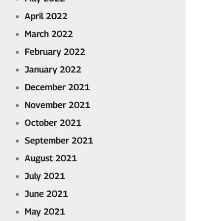
April 2022
March 2022
February 2022
January 2022
December 2021
November 2021
October 2021
September 2021
August 2021
July 2021
June 2021
May 2021