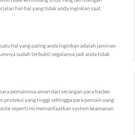
jalan hal-hal yang tidak anda inginkan saat
satu hal yang paling anda inginkan adalah jaminan
mnya sudah terbukti segalanya jadi anda tidak
 para pemainnya aman dari serangan para hacker
 proteksi yang tinggi sehingga para pemain yang
ebsite seperti ini memanfaatkan system keamanan