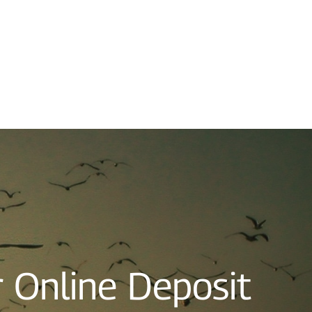
 Online Deposit