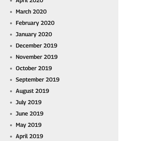
April 2020
March 2020
February 2020
January 2020
December 2019
November 2019
October 2019
September 2019
August 2019
July 2019
June 2019
May 2019
April 2019