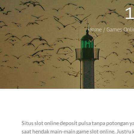
1
Home
Games Onli
Situs slot online deposit pulsa tanpa potongan y
saat hendak main-main game slot online. Justru 