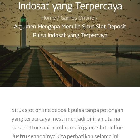
Indosat yang Terpercaya
Home
Games Online
Argumen Mengapa Memilih Situs Slot Deposit
Pulsa Indosat yang Terpercaya
Situs slot online deposit pulsa tanpa potongan
yang terpercaya mesti menjadi pilihan utama
para bettor saat hendak main game slot online.
Justru seandainya kita perhatikan selama ini