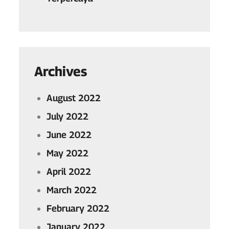
Archives
August 2022
July 2022
June 2022
May 2022
April 2022
March 2022
February 2022
January 2022