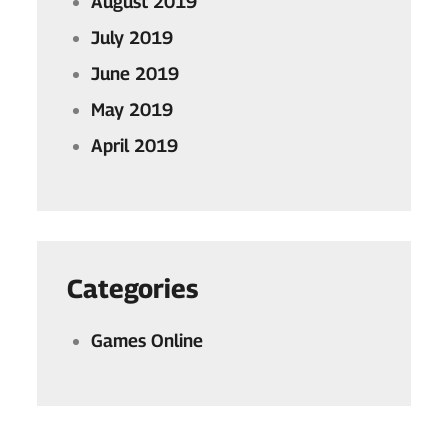
August 2019
July 2019
June 2019
May 2019
April 2019
Categories
Games Online