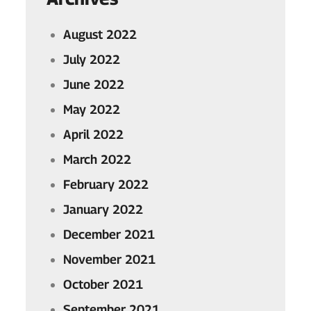
August 2022
July 2022
June 2022
May 2022
April 2022
March 2022
February 2022
January 2022
December 2021
November 2021
October 2021
September 2021