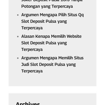
Potongan yang Terpercaya
Argumen Mengapa Pilih Situs Qq
Slot Deposit Pulsa yang
Terpercaya
Alasan Kenapa Memilih Website
Slot Deposit Pulsa yang
Terpercaya
Argumen Mengapa Memilih Situs
Judi Slot Deposit Pulsa yang
Terpercaya
Archives