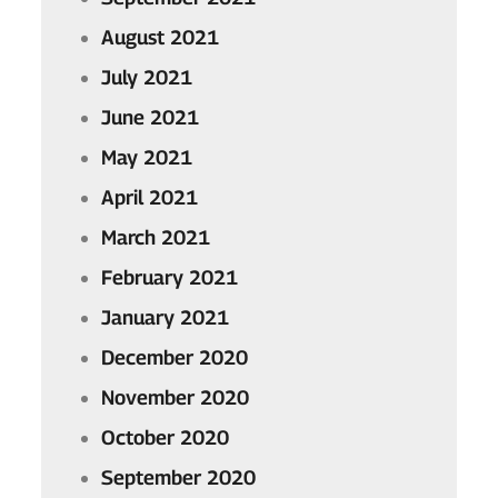
August 2021
July 2021
June 2021
May 2021
April 2021
March 2021
February 2021
January 2021
December 2020
November 2020
October 2020
September 2020