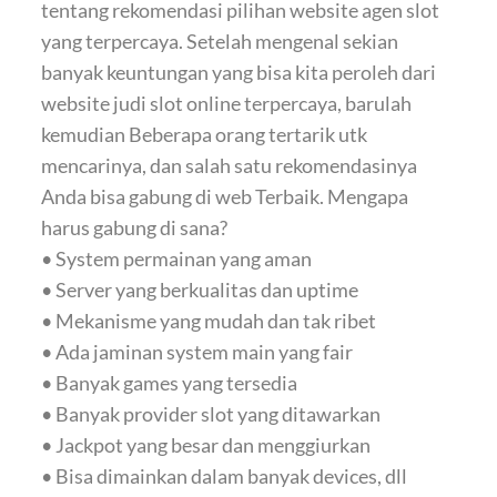
tentang rekomendasi pilihan website agen slot
yang terpercaya. Setelah mengenal sekian
banyak keuntungan yang bisa kita peroleh dari
website judi slot online terpercaya, barulah
kemudian Beberapa orang tertarik utk
mencarinya, dan salah satu rekomendasinya
Anda bisa gabung di web Terbaik. Mengapa
harus gabung di sana?
• System permainan yang aman
• Server yang berkualitas dan uptime
• Mekanisme yang mudah dan tak ribet
• Ada jaminan system main yang fair
• Banyak games yang tersedia
• Banyak provider slot yang ditawarkan
• Jackpot yang besar dan menggiurkan
• Bisa dimainkan dalam banyak devices, dll