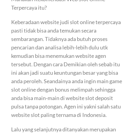
Terpercaya itu?
Keberadaan website judi slot online terpercaya
pasti tidak bisa anda temukan secara
sembarangan. Tidaknya ada butuh proses
pencarian dan analisa lebih-lebih dulu utk
kemudian bisa menemukan website agen
tersebut. Dengan cara Demikian oleh sebab itu
ini akan jadi suatu keuntungan besar yang bisa
anda peroleh. Seandainya anda ingin main game
slot online dengan bonus melimpah sehingga
anda bisa main-main di website slot deposit
pulsa tanpa potongan. Agen ini yakni salah satu
website slot paling ternama di Indonesia.
Lalu yang selanjutnya ditanyakan merupakan